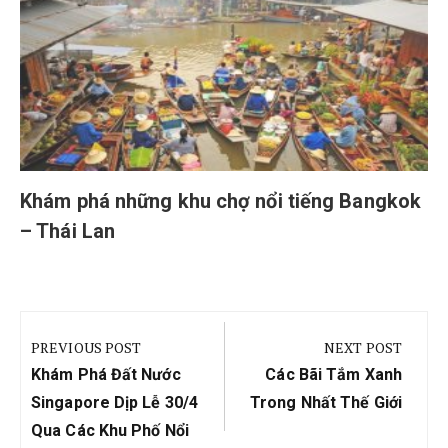
Khám phá những khu chợ nổi tiếng Bangkok
– Thái Lan
Điều
hướng
PREVIOUS POST
NEXT POST
bài
Previous
Next
Khám Phá Đất Nước
Các Bãi Tắm Xanh
viết
Post:
Post:
Singapore Dịp Lễ 30/4
Trong Nhất Thế Giới
Qua Các Khu Phố Nổi