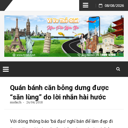
Skip
08/08/2026
to
content
Skip
to
Quán bánh căn bỗng dưng được
content
“săn lùng” do lời nhắn hài hước
msbich
26/04/2018
Với dòng thông báo 'bá đạo' nghỉ bán để làm đẹp đi