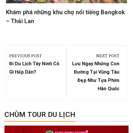
Khám phá những khu chợ nổi tiếng Bangkok
– Thái Lan
Điều
hướng
PREVIOUS POST
NEXT POST
bài
Previous
Next
Đi Du Lịch Tây Ninh Có
Lưu Ngay Những Con
viết
Post:
Post:
Gì Hấp Dẫn?
Đường Tại Vũng Tàu
Đẹp Như Tựa Phim
Hàn Quốc
CHÙM TOUR DU LỊCH