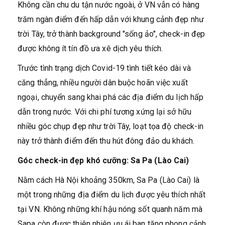
Không cần chu du tận nước ngoài, ở VN vẫn có hàng
trăm ngàn điểm đến hấp dẫn với khung cảnh đẹp như
trời Tây, trở thành background "sống ảo", check-in đẹp
được không ít tín đồ ưa xê dịch yêu thích.
Trước tình trạng dịch Covid-19 tình tiết kéo dài và
căng thẳng, nhiều người dân buộc hoãn việc xuất
ngoại, chuyển sang khai phá các địa điểm du lịch hấp
dẫn trong nước. Với chi phí tương xứng lại sở hữu
nhiều góc chụp đẹp như trời Tây, loạt tọa độ check-in
này trở thành điểm đến thu hút đông đảo du khách.
Góc check-in đẹp khó cưỡng:
Sa Pa (Lào Cai)
Nằm cách Hà Nội khoảng 350km, Sa Pa (Lào Cai) là
một trong những địa điểm du lịch được yêu thích nhất
tại VN. Không những khí hậu nóng sốt quanh năm mà
Sapa còn được thiên nhiên ưu ái ban tặng phong cảnh