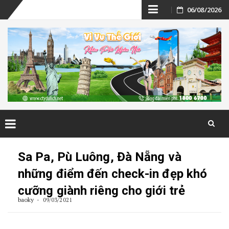
Skip
06/08/2026
to
content
Skip
to
Sa Pa, Pù Luông, Đà Nẵng và
content
những điểm đến check-in đẹp khó
cưỡng giành riêng cho giới trẻ
baoky
09/03/2021