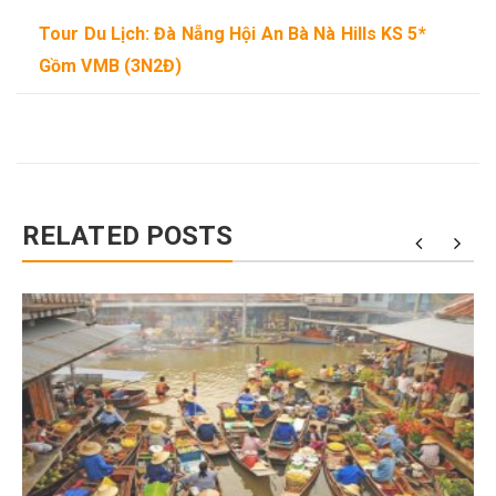
Tour Du Lịch: Đà Nẵng Hội An Bà Nà Hills KS 5*
Gồm VMB (3N2Đ)
RELATED POSTS