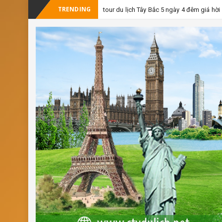
TRENDING
tour du lịch Tây Bắc 5 ngày 4 đêm giá hời