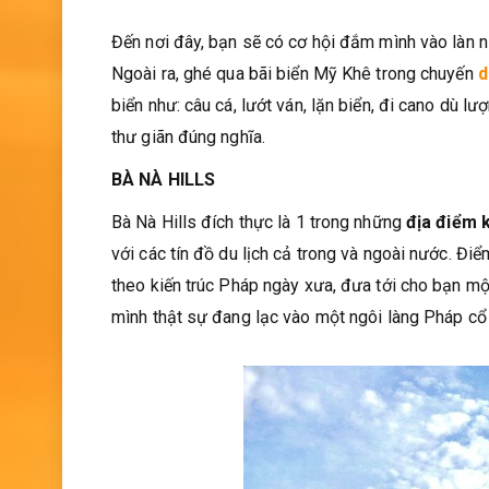
Đến nơi đây, bạn sẽ có cơ hội đắm mình vào làn n
Ngoài ra, ghé qua bãi biển Mỹ Khê trong chuyến
d
biển như: câu cá, lướt ván, lặn biển, đi cano dù 
thư giãn đúng nghĩa.
BÀ NÀ HILLS
Bà Nà Hills đích thực là 1 trong những
địa điểm 
với các tín đồ du lịch cả trong và ngoài nước. Đi
theo kiến trúc Pháp ngày xưa, đưa tới cho bạn m
mình thật sự đang lạc vào một ngôi làng Pháp cổ 