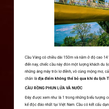
Cầu Vàng có chiều dài 150m và nằm ở độ cao 14
đến nay, chiếc cầu này đón một lượng khách du lịc
những áng mây trôi lơ đễnh, vô cùng mộng mơ, cả
chắn là
địa điểm không thể bỏ qua khi du lịch 
CẦU RỒNG PHUN LỬA VÀ NƯỚC
Đây được xem như là 1 trong những biểu tượng củ
kế độc đáo nhất tại Việt Nam. Cầu có kết cấu dạ