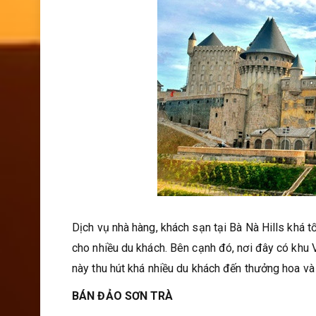
Dịch vụ nhà hàng, khách sạn tại Bà Nà Hills khá 
cho nhiều du khách. Bên cạnh đó, nơi đây có khu 
này thu hút khá nhiều du khách đến thưởng hoa và
BÁN ĐẢO SƠN TRÀ