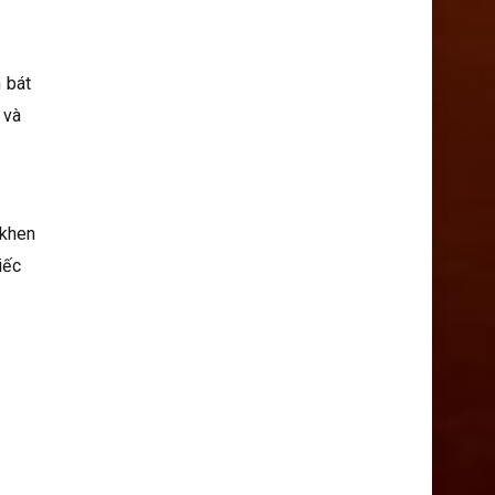
 bát
 và
 khen
iếc