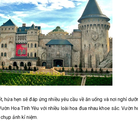
tốt, hứa hẹn sẽ đáp ứng nhiều yêu cầu về ăn uống và nơi nghỉ dưỡ
Vườn Hoa Tình Yêu với nhiều loài hoa đua nhau khoe sắc. Vườn h
 chụp ảnh kỉ niệm.