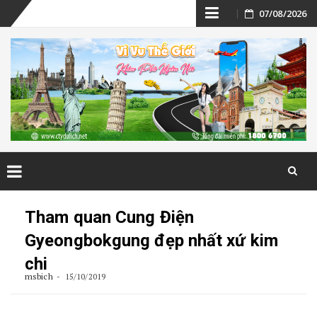
Skip
07/08/2026
to
content
Skip
to
Tham quan Cung Điện
content
Gyeongbokgung đẹp nhất xứ kim
chi
msbich
15/10/2019