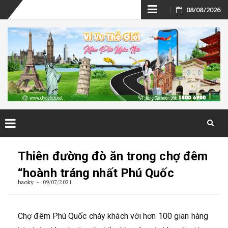
Skip
08/08/2026
to
content
Skip
to
Thiên đường đò ăn trong chợ đêm
content
“hoành tráng nhất Phú Quốc
baoky
09/07/2021
Chợ đêm Phú Quốc cháy khách với hơn 100 gian hàng