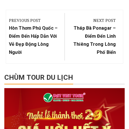
Điều
hướng
PREVIOUS POST
NEXT POST
bài
Previous
Next
Hòn Thơm Phú Quốc –
Tháp Bà Ponagar –
viết
Post:
Post:
Điểm Đến Hấp Dẫn Với
Điểm Đến Linh
Vẻ Đẹp Động Lòng
Thiêng Trong Lòng
Người
Phố Biển
CHÙM TOUR DU LỊCH