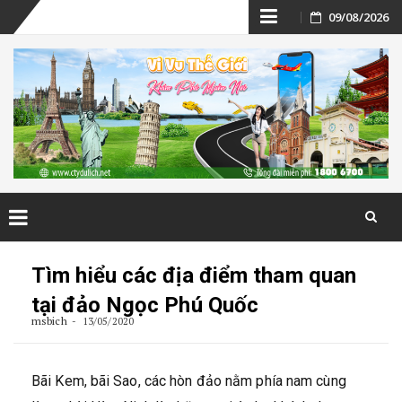
Skip
09/08/2026
to
content
Skip
to
Tìm hiểu các địa điểm tham quan
content
tại đảo Ngọc Phú Quốc
msbich
13/05/2020
Bãi Kem, bãi Sao, các hòn đảo nằm phía nam cùng