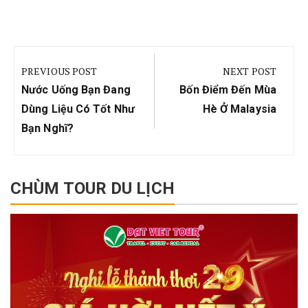
Điều
hướng
PREVIOUS POST
NEXT POST
bài
Previous
Next
Nước Uống Bạn Đang
Bốn Điểm Đến Mùa
viết
Post:
Post:
Dùng Liệu Có Tốt Như
Hè Ở Malaysia
Bạn Nghĩ?
CHÙM TOUR DU LỊCH