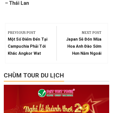
– Thái Lan
Điều
hướng
PREVIOUS POST
NEXT POST
bài
Previous
Next
Một Số Điểm Đến Tại
Japan Sẽ Đón Mùa
viết
Post:
Post:
Campuchia Phải Tới
Hoa Anh Đào Sớm
Khác Angkor Wat
Hơn Năm Ngoái
CHÙM TOUR DU LỊCH