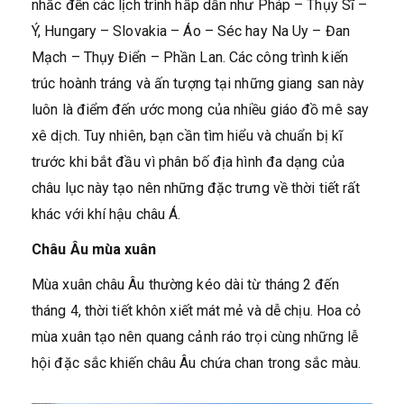
nhắc đến các lịch trình hấp dẫn như Pháp – Thụy Sĩ –
Ý, Hungary – Slovakia – Áo – Séc hay Na Uy – Đan
Mạch – Thụy Điển – Phần Lan. Các công trình kiến
trúc hoành tráng và ấn tượng tại những giang san này
luôn là điểm đến ước mong của nhiều giáo đồ mê say
xê dịch. Tuy nhiên, bạn cần tìm hiểu và chuẩn bị kĩ
trước khi bắt đầu vì phân bố địa hình đa dạng của
châu lục này tạo nên những đặc trưng về thời tiết rất
khác với khí hậu châu Á.
Châu Âu mùa xuân
Mùa xuân châu Âu thường kéo dài từ tháng 2 đến
tháng 4, thời tiết khôn xiết mát mẻ và dễ chịu. Hoa cỏ
mùa xuân tạo nên quang cảnh ráo trọi cùng những lễ
hội đặc sắc khiến châu Âu chứa chan trong sắc màu.