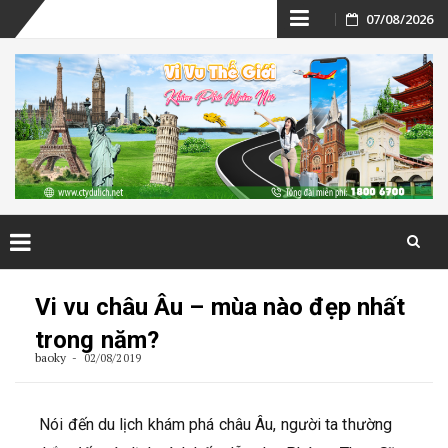
Skip
07/08/2026
to
content
Skip
to
Vi vu châu Âu – mùa nào đẹp nhất
content
trong năm?
baoky
02/08/2019
Nói đến du lịch khám phá châu Âu, người ta thường