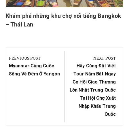
Khám phá những khu chợ nổi tiếng Bangkok
– Thái Lan
Điều
hướng
PREVIOUS POST
NEXT POST
bài
Previous
Next
Myanmar Cùng Cuộc
Hãy Cùng Đất Việt
viết
Post:
Post:
Sống Về Đêm Ở Yangon
Tour Nắm Bắt Ngay
Cơ Hội Giao Thương
Lớn Nhất Trung Quốc
Tại Hội Chợ Xuất
Nhập Khẩu Trung
Quốc