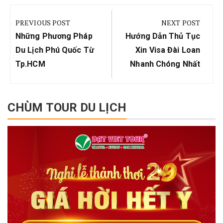
Điều
hướng
PREVIOUS POST
NEXT POST
bài
Previous
Next
Những Phương Pháp
Hướng Dẫn Thủ Tục
viết
Post:
Post:
Du Lịch Phú Quốc Từ
Xin Visa Đài Loan
Tp.HCM
Nhanh Chóng Nhất
CHÙM TOUR DU LỊCH