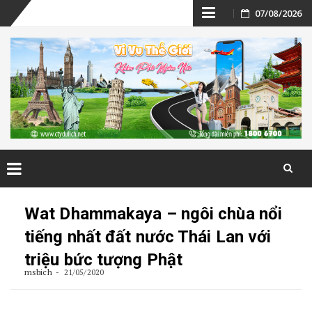
Skip
07/08/2026
to
content
Skip
to
Wat Dhammakaya – ngôi chùa nổi
content
tiếng nhất đất nước Thái Lan với
triệu bức tượng Phật
msbich
21/05/2020