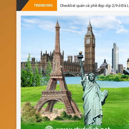
TRENDING
Checklist quán cà phê đẹp dịp 2/9 ở Đà 