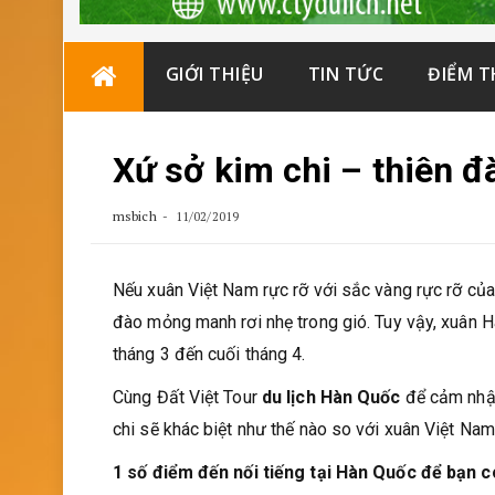
Skip
GIỚI THIỆU
TIN TỨC
ĐIỂM 
to
content
Xứ sở kim chi – thiên 
msbich
11/02/2019
Nếu xuân Việt Nam rực rỡ với sắc vàng rực rỡ của
đào mỏng manh rơi nhẹ trong gió. Tuy vậy, xuân 
tháng 3 đến cuối tháng 4.
Cùng Đất Việt Tour
du lịch Hàn Quốc
để cảm nhận
chi sẽ khác biệt như thế nào so với xuân Việt Nam
1 số điểm đến nối tiếng tại Hàn Quốc để bạn 