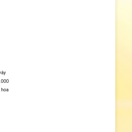
Đây
0.000
u hoa