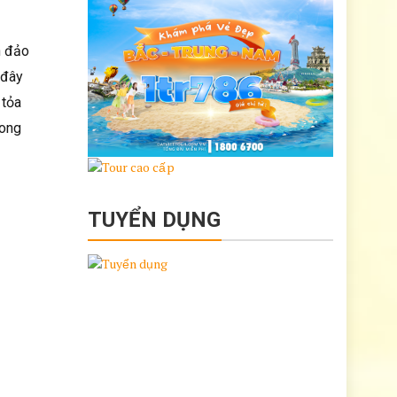
n đảo
 đây
 tỏa
long
TUYỂN DỤNG