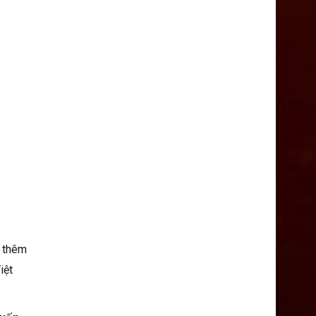
g thêm
iệt