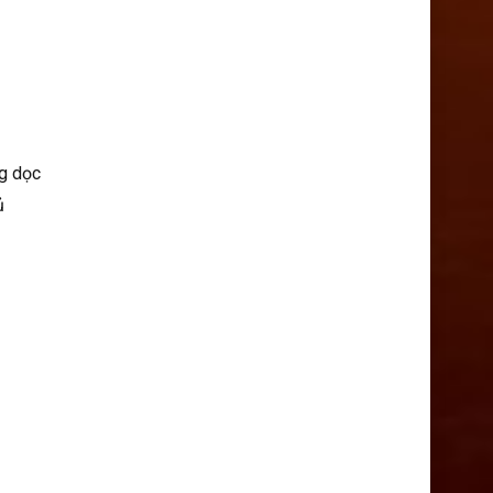
ng dọc
ủ