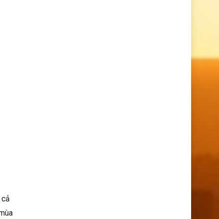
 cả
 mùa