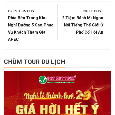
Điều
hướng
PREVIOUS POST
NEXT POST
bài
Previous
Next
Phía Bên Trong Khu
2 Tiệm Bánh Mì Ngon
viết
Post:
Post:
Nghỉ Dưỡng 5 Sao Phục
Nổi Tiếng Thế Giới Ở
Vụ Khách Tham Gia
Phố Cổ Hội An
APEC
CHÙM TOUR DU LỊCH