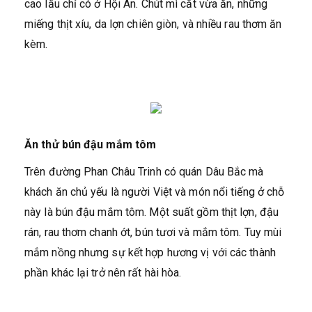
cao lầu chỉ có ở Hội An. Chút mì cắt vừa ăn, những
miếng thịt xíu, da lợn chiên giòn, và nhiều rau thơm ăn
kèm.
Ăn thử bún đậu mắm tôm
Trên đường Phan Châu Trinh có quán Dâu Bắc mà
khách ăn chủ yếu là người Việt và món nổi tiếng ở chỗ
này là bún đậu mắm tôm. Một suất gồm thịt lợn, đậu
rán, rau thơm chanh ớt, bún tươi và mắm tôm. Tuy mùi
mắm nồng nhưng sự kết hợp hương vị với các thành
phần khác lại trở nên rất hài hòa.