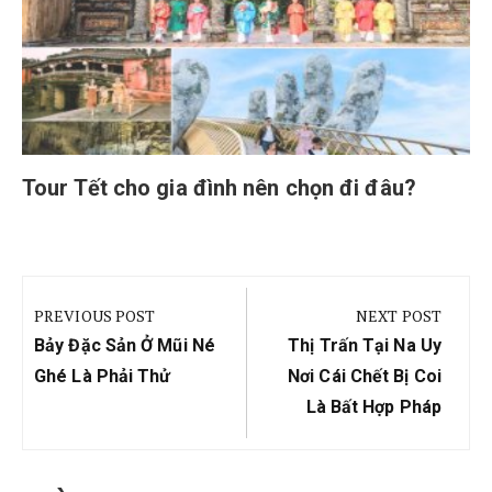
Tour Tết cho gia đình nên chọn đi đâu?
Điều
hướng
PREVIOUS POST
NEXT POST
bài
Previous
Next
Bảy Đặc Sản Ở Mũi Né
Thị Trấn Tại Na Uy
viết
Post:
Post:
Ghé Là Phải Thử
Nơi Cái Chết Bị Coi
Là Bất Hợp Pháp