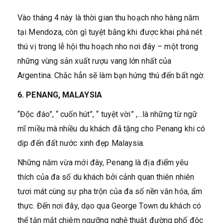
Vào tháng 4 này là thời gian thu hoạch nho hàng năm
tại Mendoza, còn gì tuyệt bằng khi được khai phá nét
thú vị trong lễ hội thu hoạch nho nơi đây – một trong
những vùng sản xuất rượu vang lớn nhất của
Argentina. Chắc hẳn sẽ làm bạn hứng thú đến bất ngờ.
6. PENANG, MALAYSIA
“Độc đáo”, “ cuốn hút”, “ tuyệt vời” ,…là những từ ngữ
mĩ miều mà nhiều du khách đã tặng cho Penang khi có
dịp đến đất nước xinh đẹp Malaysia.
Những năm vừa mới đây, Penang là địa điểm yêu
thích của đa số du khách bởi cảnh quan thiên nhiên
tươi mát cùng sự pha trộn của đa số nền văn hóa, ẩm
thực. Đến nơi đây, dạo qua George Town du khách có
thể tận mắt chiêm ngưỡng nghệ thuật đường phố độc