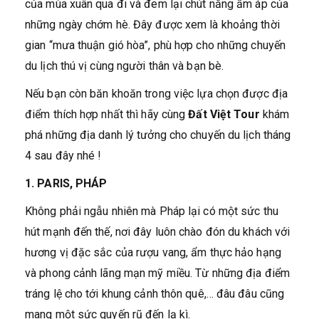
của mùa xuân qua đi và đem lại chút nắng ấm áp của
những ngày chớm hè. Đây được xem là khoảng thời
gian “mưa thuận gió hòa”, phù hợp cho những chuyến
du lịch thú vị cùng người thân và bạn bè.
Nếu bạn còn băn khoăn trong việc lựa chọn được địa
điểm thích hợp nhất thì hãy cùng
Đất Việt Tour
khám
phá những địa danh lý tưởng cho chuyến du lịch tháng
4 sau đây nhé !
1. PARIS, PHÁP
Không phải ngẫu nhiên mà Pháp lại có một sức thu
hút mạnh đến thế, nơi đây luôn chào đón du khách với
hương vị đặc sắc của rượu vang, ẩm thực hảo hạng
và phong cảnh lãng mạn mỹ miều. Từ những địa điểm
tráng lệ cho tới khung cảnh thôn quê,… đâu đâu cũng
mang một sức quyến rũ đến lạ kì.