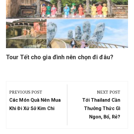
Tour Tết cho gia đình nên chọn đi đâu?
Điều
hướng
PREVIOUS POST
NEXT POST
bài
Previous
Next
Các Món Quà Nên Mua
Tới Thailand Cần
viết
Post:
Post:
Khi Đi Xứ Sở Kim Chi
Thưởng Thức Gì
Ngon, Bổ, Rẻ?