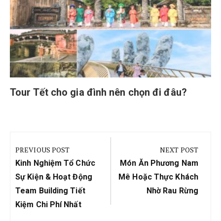
Tour Tết cho gia đình nên chọn đi đâu?
Điều
hướng
PREVIOUS POST
NEXT POST
bài
Previous
Next
Kinh Nghiệm Tổ Chức
Món Ăn Phương Nam
viết
Post:
Post:
Sự Kiện & Hoạt Động
Mê Hoặc Thực Khách
Team Building Tiết
Nhờ Rau Rừng
Kiệm Chi Phí Nhất