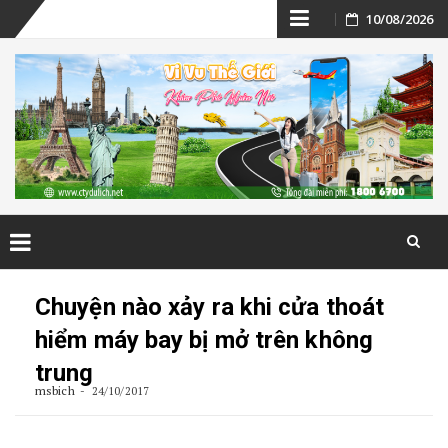
Skip
10/08/2026
to
content
Skip
to
Chuyện nào xảy ra khi cửa thoát
content
hiểm máy bay bị mở trên không
trung
msbich
24/10/2017