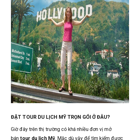
ĐẶT TOUR DU LỊCH MỸ TRỌN GÓI Ở ĐÂU?
Giờ đây trên thị trường có khá nhiều đơn vị mở
bán
tour du lịch Mỹ
. Mặc dù vậy để tìm kiếm được