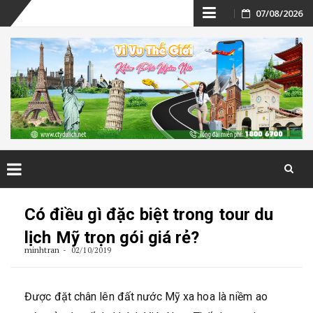
Skip
07/08/2026
to
content
Skip
to
Có điều gì đặc biệt trong tour du
content
lịch Mỹ trọn gói giá rẻ?
minhtran
02/10/2019
Được đặt chân lên đất nước Mỹ xa hoa là niềm ao