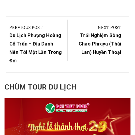
Điều
hướng
PREVIOUS POST
NEXT POST
bài
Previous
Next
Du Lịch Phượng Hoàng
Trải Nghiệm Sông
viết
Post:
Post:
Cổ Trấn – Địa Danh
Chao Phraya (Thái
Nên Tới Một Lần Trong
Lan) Huyền Thoại
Đời
CHÙM TOUR DU LỊCH