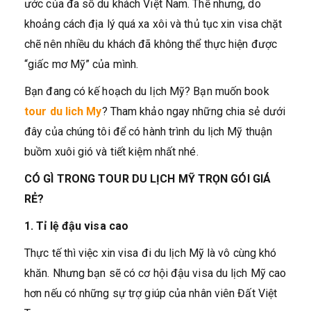
ước của đa số du khách Việt Nam. Thế nhưng, do
khoảng cách địa lý quá xa xôi và thủ tục xin visa chặt
chẽ nên nhiều du khách đã không thể thực hiện được
“giấc mơ Mỹ” của mình.
Bạn đang có kế hoạch du lịch Mỹ? Bạn muốn book
tour du lich My
? Tham khảo ngay những chia sẻ dưới
đây của chúng tôi để có hành trình du lịch Mỹ thuận
buồm xuôi gió và tiết kiệm nhất nhé.
CÓ GÌ TRONG TOUR DU LỊCH MỸ TRỌN GÓI GIÁ
RẺ?
1. Tỉ lệ đậu visa cao
Thực tế thì việc xin visa đi du lịch Mỹ là vô cùng khó
khăn. Nhưng bạn sẽ có cơ hội đậu visa du lịch Mỹ cao
hơn nếu có những sự trợ giúp của nhân viên Đất Việt