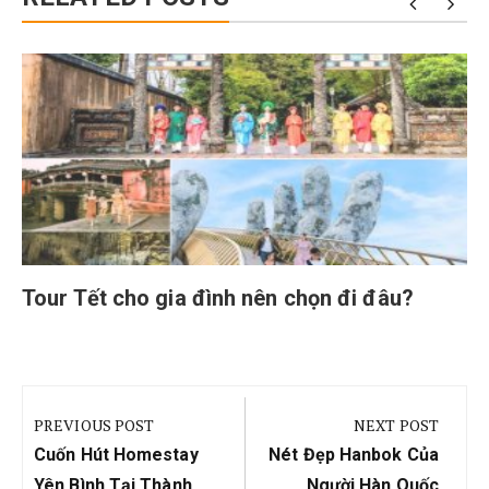
Tour Tết cho gia đình nên chọn đi đâu?
Điều
hướng
PREVIOUS POST
NEXT POST
bài
Previous
Next
Cuốn Hút Homestay
Nét Đẹp Hanbok Của
Post:
Post:
Yên Bình Tại Thành
Người Hàn Quốc