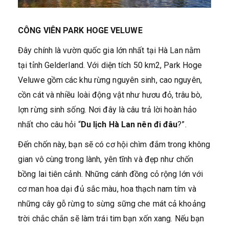
CÔNG VIÊN PARK HOGE VELUWE
Đây chính là vườn quốc gia lớn nhất tại Hà Lan nằm
tại tỉnh Gelderland. Với diện tích 50 km2, Park Hoge
Veluwe gồm các khu rừng nguyên sinh, cao nguyên,
cồn cát và nhiều loài động vật như hươu đỏ, trâu bò,
lợn rừng sinh sống. Nơi đây là câu trả lời hoàn hảo
nhất cho câu hỏi “
Du lịch Hà Lan nên đi đâu
?”.
Đến chốn này, bạn sẽ có cơ hội chìm đắm trong không
gian vô cùng trong lành, yên tĩnh và đẹp như chốn
bồng lai tiên cảnh. Những cánh đồng cỏ rộng lớn với
cơ man hoa dại đủ sắc màu, hoa thạch nam tím và
những cây gỗ rừng to sừng sững che mát cả khoảng
trời chắc chắn sẽ làm trái tim bạn xốn xang. Nếu bạn