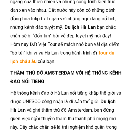
ngàng của thiên nhiên và những công trình kiến trúc
đan xen vào nhau. Đất nước này còn có những cánh
đồng hoa tulip bạt ngàn với những ngôi làng cổ tích,
những kênh đào tuyệt mỹ.
Du lịch Hà Lan
bạn chắc
chắn sẽ bị “đốn tim” bởi vẻ đẹp tuyệt mỹ nơi đây!
Hôm nay Đất Việt Tour sẽ mách nhỏ bạn vài địa điểm
“bỏ túi” khi vi vu Hà Lan trong hành trình đi
tour du
lịch châu âu
của bạn.
THĂM THỦ ĐÔ AMSTERDAM VỚI HỆ THỐNG KÊNH
ĐÀO NỔI TIẾNG
Hệ thống kênh đào ở Hà Lan nổi tiếng khắp thế giới và
được UNESCO công nhận là di sản thế giới.
Du lịch
Hà Lan
và ghé thăm thủ đô Amsterdam, bạn đừng
quên việc ngồi thuyền thăm thú thành phố mộng mơ
này. Đây chắc chắn sẽ là trải nghiệm khó quên trong