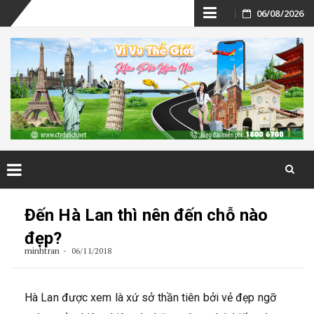
Skip
06/08/2026
to
content
Skip
to
Đến Hà Lan thì nên đến chỗ nào
content
đẹp?
minhtran
06/11/2018
Hà Lan được xem là xứ sở thần tiên bởi vẻ đẹp ngỡ