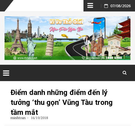
Skip
07/08/2026
to
content
Skip
to
Điểm danh những điểm đến lý
content
tưởng ‘thu gọn’ Vũng Tàu trong
tầm mắt
minhtran
16/10/2018