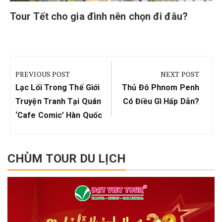
Tour Tết cho gia đình nên chọn đi đâu?
Điều
hướng
PREVIOUS POST
NEXT POST
bài
Previous
Next
Lạc Lối Trong Thế Giới
Thủ Đô Phnom Penh
viết
Post:
Post:
Truyện Tranh Tại Quán
Có Điều Gì Hấp Dẫn?
‘Cafe Comic’ Hàn Quốc
CHÙM TOUR DU LỊCH