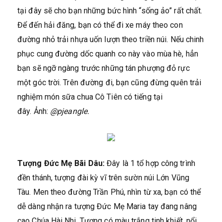
tại đây sẽ cho bạn những bức hình “sống ảo” rất chất.
Để đến hải đăng, bạn có thể đi xe máy theo con
đường nhỏ trải nhựa uốn lượn theo triền núi. Nếu chinh
phục cung đường dốc quanh co này vào mùa hè, hẳn
bạn sẽ ngỡ ngàng trước những tán phượng đỏ rực
một góc trời. Trên đường đi, bạn cũng đừng quên trải
nghiệm món sữa chua Cô Tiên có tiếng tại
đây. Ảnh:
@pjeangle.
Tượng Đức Mẹ Bãi Dâu:
Đây là 1 tổ hợp công trình
đền thánh, tượng đài kỳ vĩ trên sườn núi Lớn Vũng
Tàu. Men theo đường Trần Phú, nhìn từ xa, bạn có thể
dễ dàng nhận ra tượng Đức Mẹ Maria tay đang nâng
cao Chúa Hài Nhi. Tượng có màu trắng tinh khiết, nổi