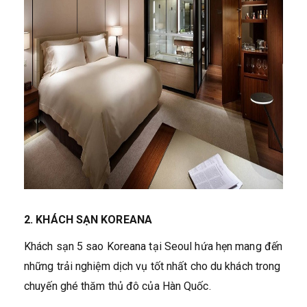
2. KHÁCH SẠN KOREANA
Khách sạn 5 sao Koreana tại Seoul hứa hẹn mang đến
những trải nghiệm dịch vụ tốt nhất cho du khách trong
chuyến ghé thăm thủ đô của Hàn Quốc.