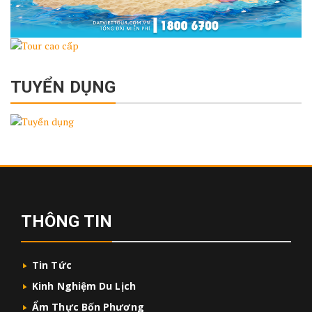
TUYỂN DỤNG
THÔNG TIN
Tin Tức
Kinh Nghiệm Du Lịch
Ẩm Thực Bốn Phương