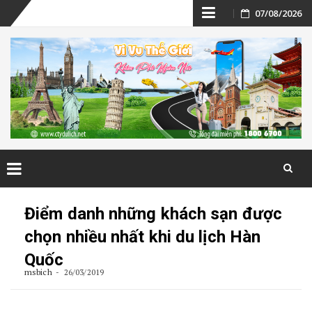
Skip
07/08/2026
to
content
Skip
to
Điểm danh những khách sạn được
content
chọn nhiều nhất khi du lịch Hàn
Quốc
msbich
26/03/2019