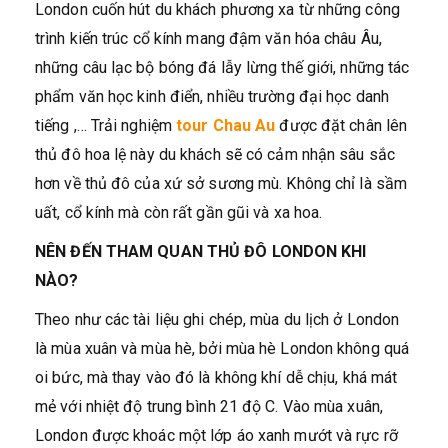
London cuốn hút du khách phương xa từ những công
trình kiến trúc cổ kính mang đậm văn hóa châu Âu,
những câu lạc bộ bóng đá lẫy lừng thế giới, những tác
phẩm văn học kinh điển, nhiều trường đại học danh
tiếng ,… Trải nghiệm
tour Chau Au
được đặt chân lên
thủ đô hoa lệ này du khách sẽ có cảm nhận sâu sắc
hơn về thủ đô của xứ sở sương mù. Không chỉ là sầm
uất, cổ kính mà còn rất gần gũi và xa hoa.
NÊN ĐẾN THAM QUAN THỦ ĐÔ LONDON KHI
NÀO?
Theo như các tài liệu ghi chép, mùa du lịch ở London
là mùa xuân và mùa hè, bởi mùa hè London không quá
oi bức, mà thay vào đó là không khí dễ chịu, khá mát
mẻ với nhiệt độ trung bình 21 độ C. Vào mùa xuân,
London được khoác một lớp áo xanh mướt và rực rỡ