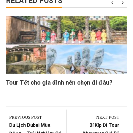
RELATED POSTS
Tour Tết cho gia đình nên chọn đi đâu?
Điều
hướng
PREVIOUS POST
NEXT POST
bài
Previous
Next
Du Lịch Dubai Mùa
Bí Kíp Đi Tour
Post:
Post: