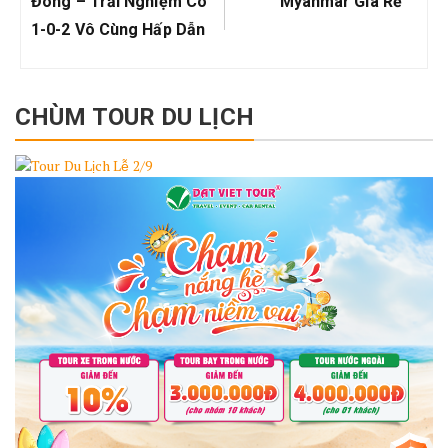
viết
Đông – Trải Nghiệm Có
Myanmar Giá Rẻ
1-0-2 Vô Cùng Hấp Dẫn
CHÙM TOUR DU LỊCH