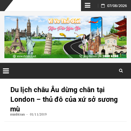
Skip
07/08/2026
to
content
Skip
to
Du lịch châu Âu dừng chân tại
content
London – thủ đô của xứ sở sương
mù
minhtran
01/11/2019