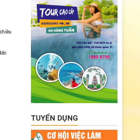
 chiều
đến
TUYỂN DỤNG