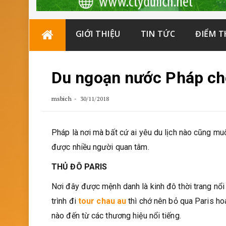
Skip
GIỚI THIỆU
TIN TỨC
ĐIỂM 
to
content
Du ngoạn nước Pháp ch
msbich
30/11/2018
Pháp là nơi mà bất cứ ai yêu du lịch nào cũng m
được nhiều người quan tâm.
THỦ ĐÔ PARIS
Nơi đây được mệnh danh là kinh đô thời trang nổi 
trình đi
tour chau au
thì chớ nên bỏ qua Paris ho
nào đến từ các thương hiệu nổi tiếng.