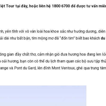
iệt Tour tại đây, hoặc liên hệ 1800 6700 để được tư vấn miễ
nh, yên tĩnh với vô vàn loài hoa khoe sắc như hướng dương, diên 
rải dài như bất bận, tím mộng mơ đã “đốn tim” biết bao khách
du 
ng gian đầy chất thơ, cảm nhận gió đưa hương hoa đang len lỏ
a oải hương, bạn còn có thể du lịch tham quan các bộ sưu tập th
ange và Pont du Gard, lên đỉnh Mont Ventoux, ghé qua trung tâ