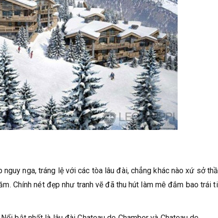
nguy nga, tráng lệ với các tòa lâu đài, chẳng khác nào xứ sở th
h năm. Chính nét đẹp như tranh vẽ đã thu hút làm mê đắm bao trái t
. Nổi bật nhất là lâu đài Chateau de Chambor và Chateau de