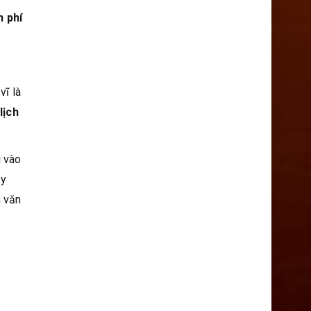
n phí
vĩ là
lịch
i vào
ủy
m văn