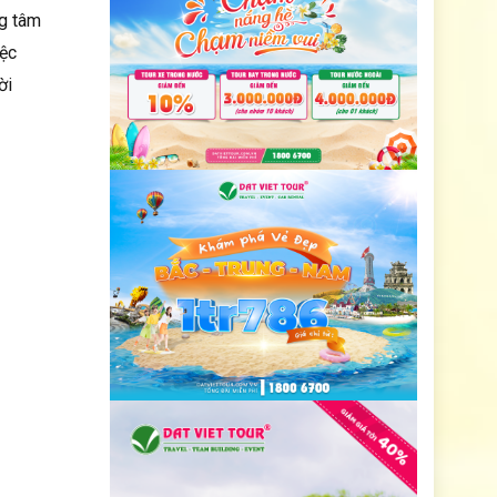
ng tâm
iệc
ời