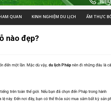
THAM QUAN
KINH NGHIỆM DU LỊCH
ẨM THỰC B
ỗ nào đẹp?
uốn đến một lần. Mặc dù vậy,
du lịch Pháp
nên đi những đâu là câ
tiếng trên toàn thế giới. Nếu bạn đã chọn đến Pháp trong hành
a lệ này. Đến nơi đây, bạn có thể thỏa sức mua sắm bất kỳ sản 