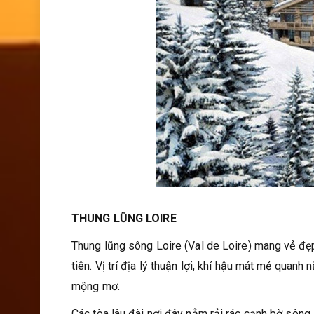
T
HU
NG LŨNG LOIRE
Thung lũng sông Loire (Val de Loire) mang vẻ đẹp 
tiên. Vị trí địa lý thuận lợi, khí hậu mát mẻ quan
mộng mơ.
Các tòa lâu đài nơi đây nằm rải rác cạnh bờ sông