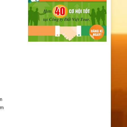
ần
im