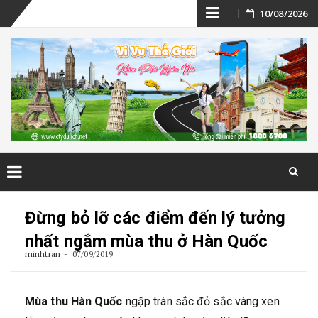
Skip
10/08/2026
to
content
Skip
to
Đừng bỏ lỡ các điểm đến lý tưởng
content
nhất ngắm mùa thu ở Hàn Quốc
minhtran
07/09/2019
Mùa thu Hàn Quốc
ngập tràn sắc đỏ sắc vàng xen