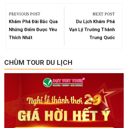
Điều
hướng
PREVIOUS POST
NEXT POST
bài
Previous
Next
Khám Phá Đài Bắc Qua
Du Lịch Khám Phá
viết
Post:
Post:
Những Điểm Được Yêu
Vạn Lý Trường Thành
Thích Nhất
Trung Quốc
CHÙM TOUR DU LỊCH