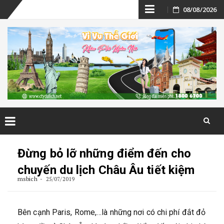
Skip
08/08/2026
to
content
Skip
to
Đừng bỏ lỡ những điểm đến cho
content
chuyến du lịch Châu Âu tiết kiệm
msbich
25/07/2019
Bên cạnh Paris, Rome,…là những nơi có chi phí đắt đỏ