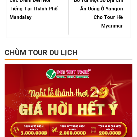
bài
Các Điểm Đến Nổi
Bỏ Túi Một Số Địa Chỉ
viết
Post:
Post:
Tiếng Tại Thành Phố
Ăn Uống Ở Yangon
Mandalay
Cho Tour Hè
Myanmar
CHÙM TOUR DU LỊCH