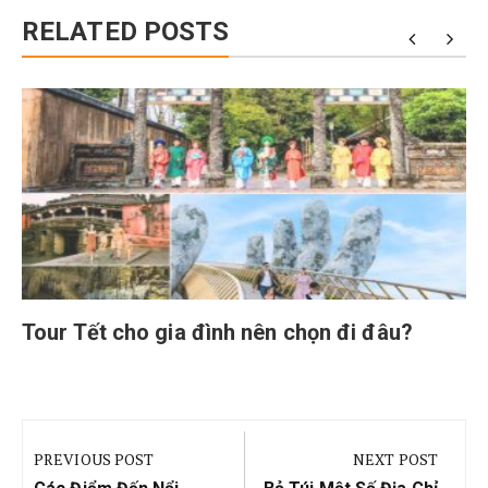
RELATED POSTS
Tour Tết cho gia đình nên chọn đi đâu?
Điều
hướng
PREVIOUS POST
NEXT POST
Previous
Next