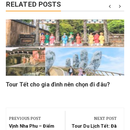
RELATED POSTS
Tour Tết cho gia đình nên chọn đi đâu?
Điều
hướng
PREVIOUS POST
NEXT POST
bài
Previous
Next
Vịnh Nha Phu – Điểm
Tour Du Lịch Tết: Đà