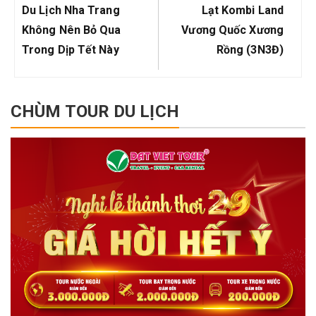
viết
Post:
Post:
Du Lịch Nha Trang
Lạt Kombi Land
Không Nên Bỏ Qua
Vương Quốc Xương
Trong Dịp Tết Này
Rồng (3N3Đ)
CHÙM TOUR DU LỊCH