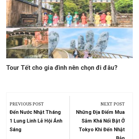
Tour Tết cho gia đình nên chọn đi đâu?
Điều
hướng
PREVIOUS POST
NEXT POST
bài
Previous
Next
Đến Nước Nhật Tháng
Những Địa Điểm Mua
viết
Post:
Post:
1 Lung Linh Lễ Hội Ánh
Sắm Khá Nổi Bật Ở
Sáng
Tokyo Khi Đến Nhật
Bản