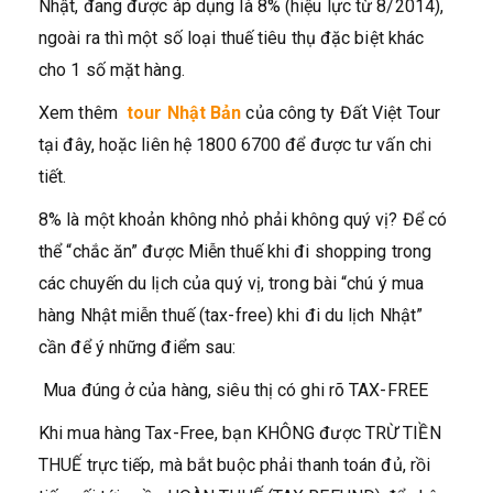
Nhật, đang được áp dụng là 8% (hiệu lực từ 8/2014),
ngoài ra thì một số loại thuế tiêu thụ đặc biệt khác
cho 1 số mặt hàng.
Xem thêm
tour Nhật Bản
của công ty Đất Việt Tour
tại đây, hoặc liên hệ 1800 6700 để được tư vấn chi
tiết.
8% là một khoản không nhỏ phải không quý vị? Để có
thể “chắc ăn” được Miễn thuế khi đi shopping trong
các chuyến du lịch của quý vị, trong bài “chú ý mua
hàng Nhật miễn thuế (tax-free) khi đi du lịch Nhật”
cần để ý những điểm sau:
Mua đúng ở của hàng, siêu thị có ghi rõ TAX-FREE
Khi mua hàng Tax-Free, bạn KHÔNG được TRỪ TIỀN
THUẾ trực tiếp, mà bắt buộc phải thanh toán đủ, rồi