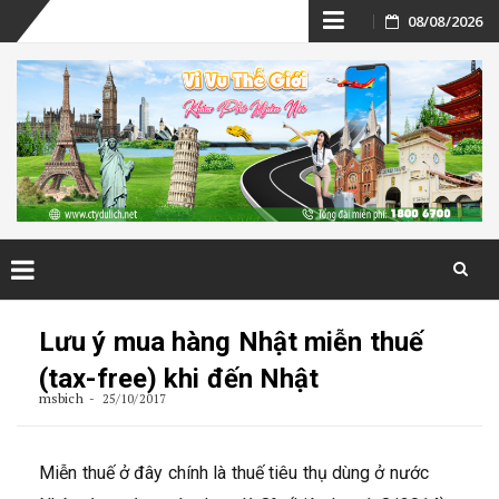
Skip
08/08/2026
to
content
Skip
to
Lưu ý mua hàng Nhật miễn thuế
content
(tax-free) khi đến Nhật
msbich
25/10/2017
Miễn thuế ở đây chính là thuế tiêu thụ dùng ở nước