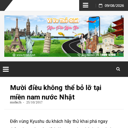
Skip
09/08/2026
to
content
Skip
to
Mười điều không thể bỏ lỡ tại
content
miền nam nước Nhật
msbich
25/10/2017
Đến vùng Kyushu du khách hãy thử khai phá ngay