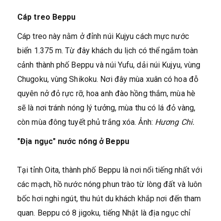
Cáp treo Beppu
Cáp treo này nằm ở đỉnh núi Kujyu cách mực nước
biển 1.375 m. Từ đây khách du lịch có thể ngắm toàn
cảnh thành phố Beppu và núi Yufu, dải núi Kujyu, vùng
Chugoku, vùng Shikoku. Nơi đây mùa xuân có hoa đỗ
quyên nở đỏ rực rỡ, hoa anh đào hồng thắm, mùa hè
sẽ là nơi tránh nóng lý tưởng, mùa thu có lá đỏ vàng,
còn mùa đông tuyết phủ trắng xóa. Ảnh:
Hương Chi.
"Địa ngục" nước nóng ở Beppu
Tại tỉnh Oita, thành phố Beppu là nơi nổi tiếng nhất với
các mạch, hồ nước nóng phun trào từ lòng đất và luôn
bốc hơi nghi ngút, thu hút du khách khắp nơi đến tham
quan. Beppu có 8 jigoku, tiếng Nhật là địa ngục chỉ