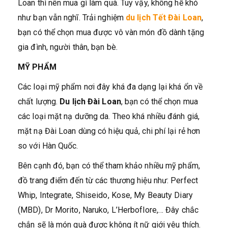
Loan thì nên mua gì làm quà. Tuy vậy, không hề khó
như bạn vẫn nghĩ. Trải nghiệm
du lịch Tết Đài Loan
,
bạn có thể chọn mua được vô vàn món đồ dành tặng
gia đình, người thân, bạn bè.
MỸ PHẨM
Các loại mỹ phẩm nơi đây khá đa dạng lại khá ổn về
chất lượng.
Du lịch Đài Loan
, bạn có thể chọn mua
các loại mặt nạ dưỡng da. Theo khá nhiều đánh giá,
mặt nạ Đài Loan dùng có hiệu quả, chi phí lại rẻ hơn
so với Hàn Quốc.
Bên cạnh đó, bạn có thể tham khảo nhiều mỹ phẩm,
đồ trang điểm đến từ các thương hiệu như: Perfect
Whip, Integrate, Shiseido, Kose, My Beauty Diary
(MBD), Dr Morito, Naruko, L’Herboflore,… Đây chắc
chắn sẽ là món quà được không ít nữ giới yêu thích.