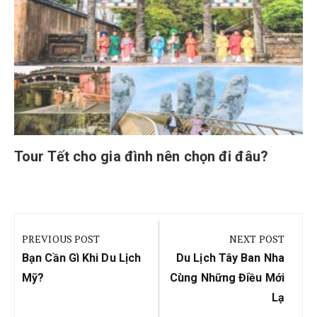
Tour Tết cho gia đình nên chọn đi đâu?
Điều
hướng
PREVIOUS POST
NEXT POST
bài
Previous
Next
Bạn Cần Gì Khi Du Lịch
Du Lịch Tây Ban Nha
viết
Post:
Post:
Mỹ?
Cùng Những Điều Mới
Lạ