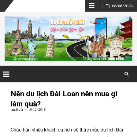
Skip
06/08/2026
to
content
Skip
to
Nến du lịch Đài Loan nên mua gì
content
làm quà?
msbich
10/12/2018
Chắc hẳn nhiều khách du lịch sẽ thắc mắc du lịch Đài