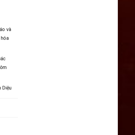
đáo và
n hóa
các
 hôm
 Diệu