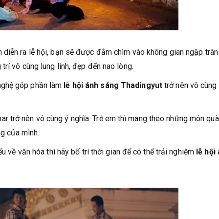
n diễn ra lễ hội, bạn sẽ được đắm chìm vào không gian ngập tràn
rí vô cùng lung linh, đẹp đến nao lòng.
nghệ góp phần làm
lễ hội ánh sáng Thadingyut
trở nên vô cùng
r trở nên vô cùng ý nghĩa. Trẻ em thì mang theo những món quà
ng của mình.
ểu về văn hóa thì hãy bố trí thời gian để có thể trải nghiệm
lễ hội