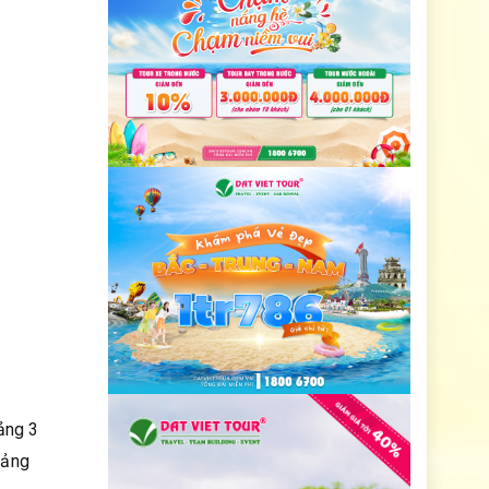
oảng 3
iảng