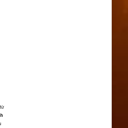
từ
nh
u