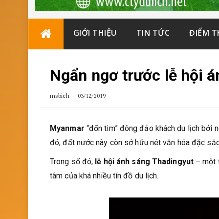
Skip
GIỚI THIỆU
TIN TỨC
ĐIỂM 
to
content
Ngẩn ngơ trước lễ hội 
msbich
03/12/2019
Myanmar
“đốn tim” đông đảo khách du lịch bởi n
đó, đất nước này còn sở hữu nét văn hóa đặc sắc
Trong số đó,
lễ hội ánh sáng Thadingyut
– một t
tâm của khá nhiều tín đồ du lịch.