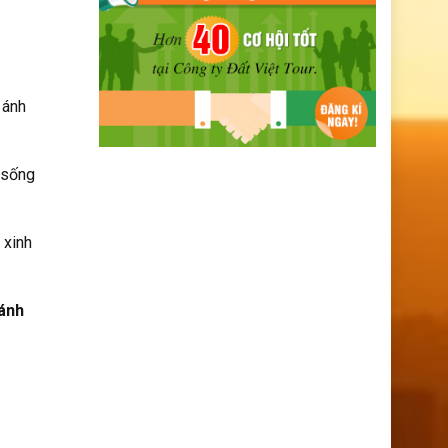
 ánh
 sống
 xinh
 ánh