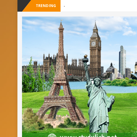
TRENDING
_
Checkli