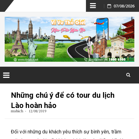
Skip
07/08/2026
to
content
Skip
to
Những chú ý để có tour du lịch
content
Lào hoàn hảo
msbich
12/08/2019
Đối với những du khách yêu thích sự bình yên, trầm