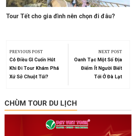
Tour Tết cho gia đình nên chọn đi đâu?
Điều
hướng
PREVIOUS POST
NEXT POST
bài
Previous
Next
Có Điều Gì Cuốn Hút
Oanh Tạc Một Số Địa
viết
Post:
Post:
Khi Đi Tour Khám Phá
Điểm Ít Người Biết
Xứ Sở Chuột Túi?
Tới Ở Đà Lạt
CHÙM TOUR DU LỊCH