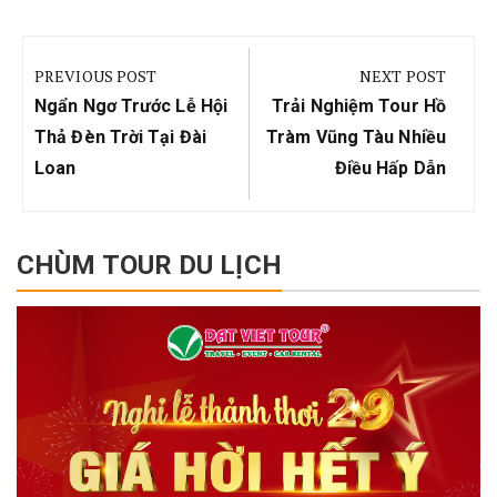
Điều
hướng
PREVIOUS POST
NEXT POST
bài
Previous
Next
Ngẩn Ngơ Trước Lễ Hội
Trải Nghiệm Tour Hồ
viết
Post:
Post:
Thả Đèn Trời Tại Đài
Tràm Vũng Tàu Nhiều
Loan
Điều Hấp Dẫn
CHÙM TOUR DU LỊCH