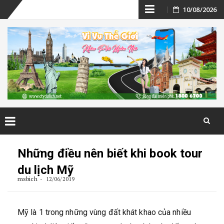
Skip
10/08/2026
to
content
Skip
to
Những điều nên biết khi book tour
content
du lịch Mỹ
msbich
12/06/2019
Mỹ là 1 trong những vùng đất khát khao của nhiều