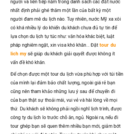
người và liên tiếp nằm trong danh sách các đất nước
nhất định phải ghé thăm một lần của bất kỳ một
người đam mê du lịch nào. Tuy nhiên, nước Mỹ xa xôi
có khá nhiều lý do khiến du khách chưa đủ tự tin để
lựa chọn du lịch tự túc như: văn hóa khác biệt, luật
pháp nghiêm ngặt, xin visa khó khăn… Đặt
tour du
lich my
sẽ giúp du khách giải quyết được không ít
vấn đề khó khăn.
Để chọn được một tour du lịch vừa phù hợp với túi tiền
của mình lại đảm bảo chất lượng, ngoài giá rẻ bạn
cũng nên tham khảo những lưu ý sau để chuyến đi
của bạn thật sự thoải mái, vui vẻ và hài lòng về mọi
thứ. Du khách sẽ không phải ngồi nghĩ lịch trình, được
công ty du lịch lo trước chỗ ăn, ngủ. Ngoài ra, nếu đi
tour ghép bạn sẽ quen thêm nhiều bạn mới, giảm bớt