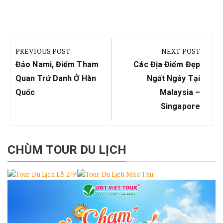
Điều
hướng
PREVIOUS POST
NEXT POST
bài
Previous
Next
Đảo Nami, Điểm Tham
Các Địa Điểm Đẹp
viết
Post:
Post:
Quan Trứ Danh Ở Hàn
Ngất Ngây Tại
Quốc
Malaysia –
Singapore
CHÙM TOUR DU LỊCH