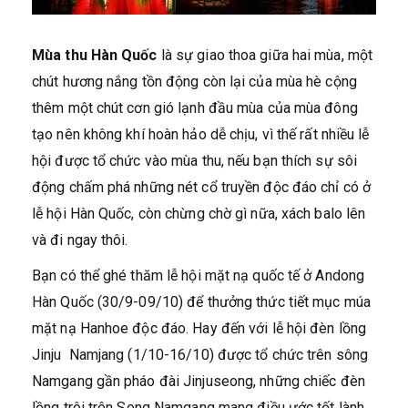
Mùa thu Hàn Quốc
là sự giao thoa giữa hai mùa, một
chút hương nắng tồn động còn lại của mùa hè cộng
thêm một chút cơn gió lạnh đầu mùa của mùa đông
tạo nên không khí hoàn hảo dễ chịu, vì thế rất nhiều lễ
hội được tổ chức vào mùa thu, nếu bạn thích sự sôi
động chấm phá những nét cổ truyền độc đáo chỉ có ở
lễ hội Hàn Quốc, còn chừng chờ gì nữa, xách balo lên
và đi ngay thôi.
Bạn có thể ghé thăm lễ hội mặt nạ quốc tế ở Andong
Hàn Quốc (30/9-09/10) để thưởng thức tiết mục múa
mặt nạ Hanhoe độc đáo. Hay đến với lễ hội đèn lồng
Jinju Namjang (1/10-16/10) được tổ chức trên sông
Namgang gần pháo đài Jinjuseong, những chiếc đèn
lồng trôi trên Song Namgang mang điều ước tốt lành