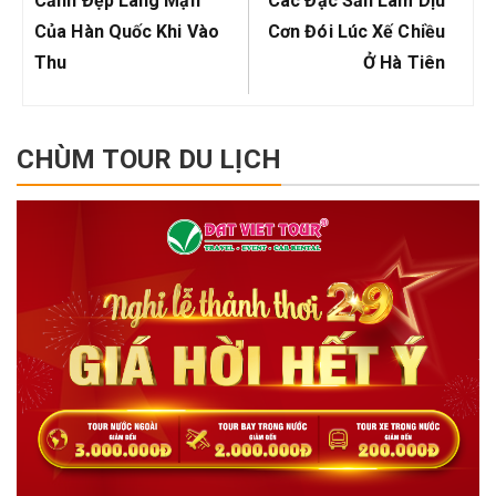
bài
Cảnh Đẹp Lãng Mạn
Các Đặc Sản Làm Dịu
viết
Post:
Post:
Của Hàn Quốc Khi Vào
Cơn Đói Lúc Xế Chiều
Thu
Ở Hà Tiên
CHÙM TOUR DU LỊCH