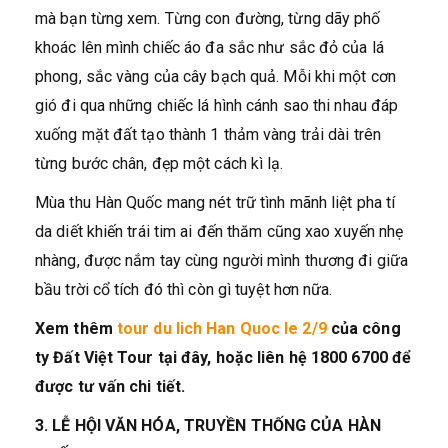
mà bạn từng xem. Từng con đường, từng dãy phố
khoác lên mình chiếc áo đa sắc như sắc đỏ của lá
phong, sắc vàng của cây bạch quả. Mỗi khi một cơn
gió đi qua những chiếc lá hình cánh sao thi nhau đáp
xuống mặt đất tạo thành 1 thảm vàng trải dài trên
từng bước chân, đẹp một cách kì lạ.
Mùa thu Hàn Quốc mang nét trữ tình mãnh liệt pha tí
da diết khiến trái tim ai đến thăm cũng xao xuyến nhẹ
nhàng, được nắm tay cùng người mình thương đi giữa
bầu trời cổ tích đó thì còn gì tuyệt hơn nữa.
Xem thêm
tour du lich Han Quoc le 2/9
của công
ty Đất Việt Tour tại đây, hoặc liên hệ 1800 6700 để
được tư vấn chi tiết.
3. LỄ HỘI VĂN HÓA, TRUYỀN THỐNG CỦA HÀN