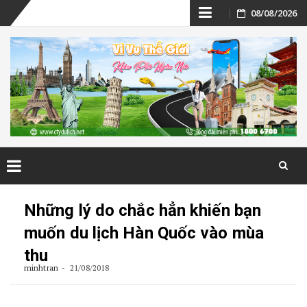
Skip
08/08/2026
to
content
Skip
to
Những lý do chắc hẳn khiến bạn
content
muốn du lịch Hàn Quốc vào mùa
thu
minhtran
21/08/2018