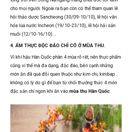
cho mọi người. Ngoài ra bạn còn có thể tham quan lễ
hội thảo dược Sancheong (30/09-10/10), lễ hội văn
hóa lúa nước Incheon (19/10-23/10), lễ hội hải sản
muối (12/10-16/10)….
4. ẨM THỰC ĐỘC ĐÁO CHỈ CÓ Ở MÙA THU.
Vì khí hậu Hàn Quốc phân 4 mùa rõ rệt, nên thực phẩm
cũng vì thế mà đa dạng, độc đáo, bên cạnh những
món ăn đã quá đỗi quen thuộc như kim chi, kimbap…
không có lý do gì để bạn từ chối thưởng thức 4 món
đặc sản chỉ ngon khi ăn vào
mùa thu Hàn Quốc
.