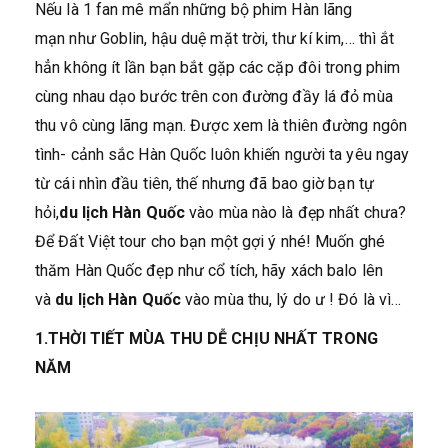
Nếu là 1 fan mê mẩn những bộ phim Hàn lãng
mạn như Goblin, hậu duệ mặt trời, thư kí kim,… thì ắt
hẳn không ít lần bạn bắt gặp các cặp đôi trong phim
cùng nhau dạo bước trên con đường đầy lá đỏ mùa
thu vô cùng lãng mạn. Được xem là thiên đường ngôn
tình- cảnh sắc Hàn Quốc luôn khiến người ta yêu ngay
từ cái nhìn đầu tiên, thế nhưng đã bao giờ bạn tự
hỏi,
du lịch Hàn Quốc
vào mùa nào là đẹp nhất chưa?
Để Đất Việt tour cho bạn một gợi ý nhé! Muốn ghé
thăm Hàn Quốc đẹp như cổ tích, hãy xách balo lên
và
du lịch Hàn Quốc
vào mùa thu, lý do ư ! Đó là vì…
1.THỜI TIẾT MÙA THU DỄ CHỊU NHẤT TRONG
NĂM