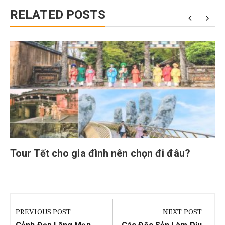
RELATED POSTS
Tour Tết cho gia đình nên chọn đi đâu?
Điều
hướng
PREVIOUS POST
NEXT POST
Previous
Next