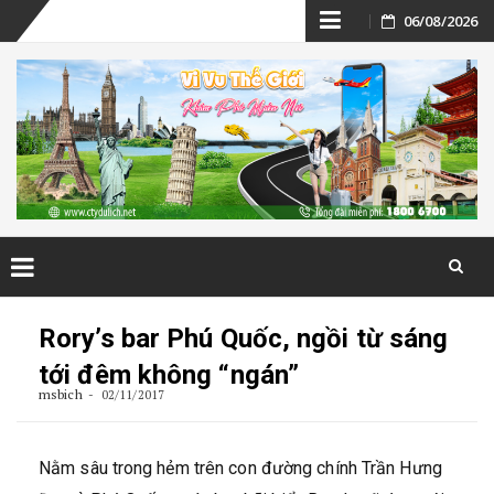
Skip
06/08/2026
to
content
Skip
to
Rory’s bar Phú Quốc, ngồi từ sáng
content
tới đêm không “ngán”
msbich
02/11/2017
Nằm sâu trong hẻm trên con đường chính Trần Hưng