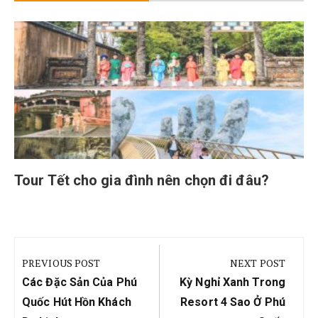
Tour Tết cho gia đình nên chọn đi đâu?
Điều
hướng
PREVIOUS POST
NEXT POST
bài
Previous
Next
Các Đặc Sản Của Phú
Kỳ Nghỉ Xanh Trong
viết
Post:
Post:
Quốc Hút Hồn Khách
Resort 4 Sao Ở Phú