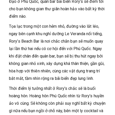
Đạo ở Phú Quốc, quán bar bãi biển Rory’s sẽ đem tới
cho bạn không gian thư giãn hoàn hảo vào bất kỳ thời
điểm nào.
Tọa lạc trong một con hẻm nhỏ, đường vào lắt léo,
ngay bên cạnh khu nghỉ dưỡng Le Veranda nổi tiếng,
Rory’s Beach Bar là nơi chắc chắn bạn sẽ muốn quay
lại lần thứ hai nếu có cơ hội đến với Phú Quốc. Ngay
khi đặt chân đến quán bar, bạn sẽ bị thu hút ngay bởi
không gian nhỏ xinh, xây dựng khá thân thiện, gần gũi,
hòa hợp với thiên nhiên, cùng các vật dụng trang trí
bắt mắt, tầm nhìn rộng ra bãi biển đẹp lung linh.
Thời điểm lý tưởng nhất ở Rory's chắc sẽ là buổi
hoàng hôn. Hoàng hôn Phú Quốc nhìn từ Rory's huyền
ảo vô cùng. Sẽ không còn phải suy nghĩ bất kỳ chuyện
gì nữa nếu bạn ngồi ở chỗ này, bên một ly cocktail và