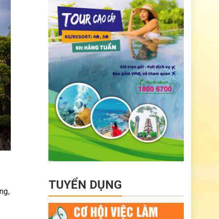
TUYỂN DỤNG
ng,