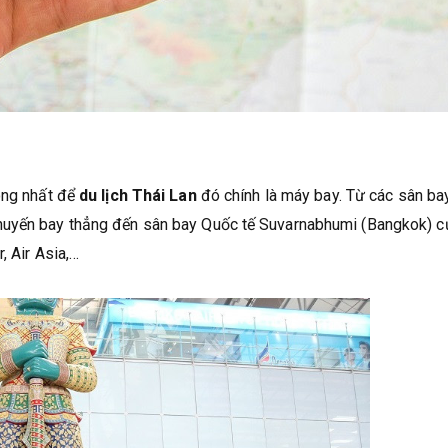
óng nhất để
du lịch Thái Lan
đó chính là máy bay. Từ các sân ba
huyến bay thẳng đến sân bay Quốc tế Suvarnabhumi (Bangkok) c
, Air Asia,…