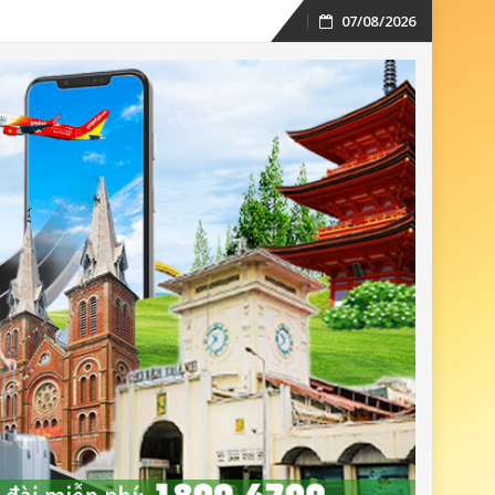
07/08/2026
Skip
to
content