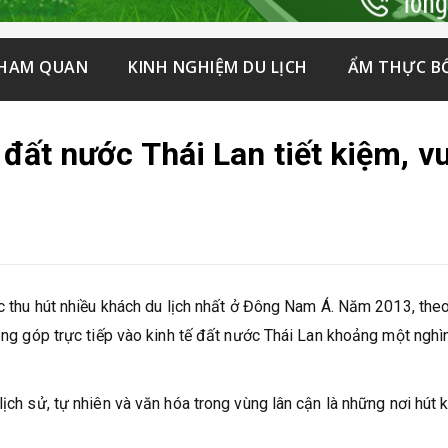
THAM QUAN
KINH NGHIỆM DU LỊCH
ẨM THỰC B
h đất nước Thái Lan tiết kiệm, vu
ớc thu hút nhiều khách du lịch nhất ở Đông Nam Á. Năm 2013, the
đóng góp trực tiếp vào kinh tế đất nước Thái Lan khoảng một nghìn
lịch sử, tự nhiên và văn hóa trong vùng lân cận là những nơi hút 