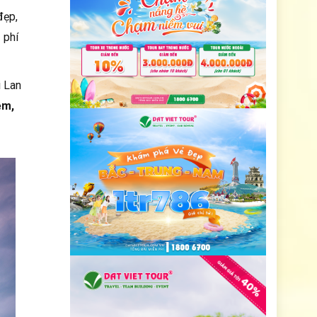
đẹp,
 phí
i Lan
ệm,