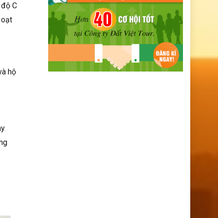
 độ C
hoạt
và hộ
ay
ưng