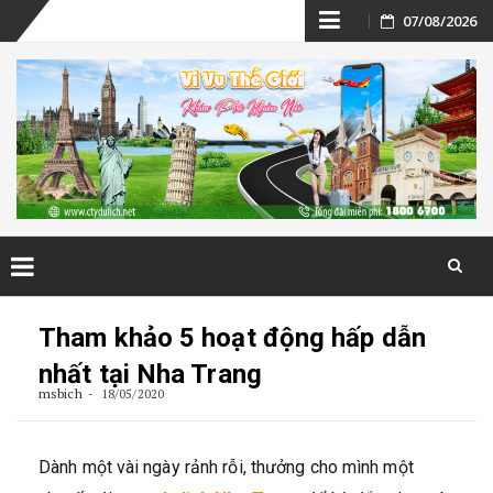
Skip
07/08/2026
to
content
Skip
to
Tham khảo 5 hoạt động hấp dẫn
content
nhất tại Nha Trang
msbich
18/05/2020
Dành một vài ngày rảnh rỗi, thưởng cho mình một