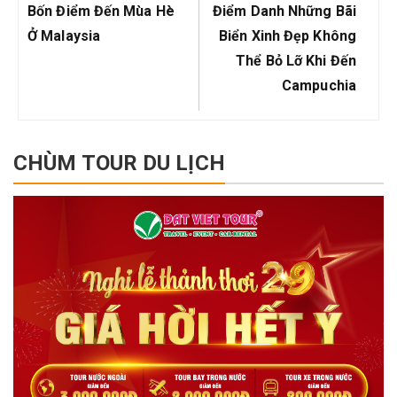
bài
Previous
Next
Bốn Điểm Đến Mùa Hè
Điểm Danh Những Bãi
viết
Post:
Post:
Ở Malaysia
Biển Xinh Đẹp Không
Thể Bỏ Lỡ Khi Đến
Campuchia
CHÙM TOUR DU LỊCH