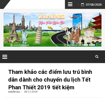
Skip
07/08/2026
to
content
Skip
to
Tham khảo các điểm lưu trú bình
content
dân dành cho chuyến du lịch Tết
Phan Thiết 2019 tiết kiệm
minhtran
28/11/2018