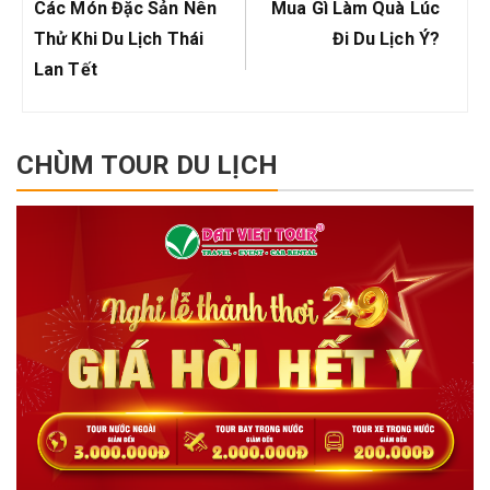
bài
Previous
Next
Các Món Đặc Sản Nên
Mua Gì Làm Quà Lúc
viết
Post:
Post:
Thử Khi Du Lịch Thái
Đi Du Lịch Ý?
Lan Tết
CHÙM TOUR DU LỊCH