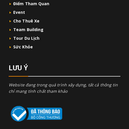
Điểm Tham Quan
Event
Cho Thuê Xe
Team Building
Tour Du Lịch
Sức Khỏe
LƯU Ý
Website đang trong quá trình xây dựng, tất cả thông tin
chỉ mang tính chất tham khảo