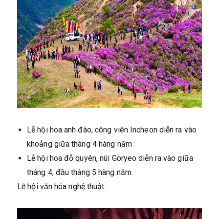
Lễ hội hoa anh đào, công viên Incheon diễn ra vào
khoảng giữa tháng 4 hàng năm
Lễ hội hoa đỗ quyên, núi Goryeo diễn ra vào giữa
tháng 4, đầu tháng 5 hàng năm.
Lễ hội văn hóa nghệ thuật: