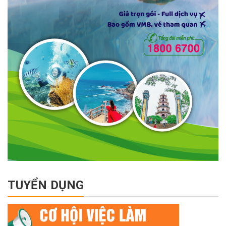
TUYỂN DỤNG