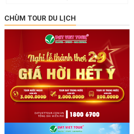
CHÙM TOUR DU LỊCH