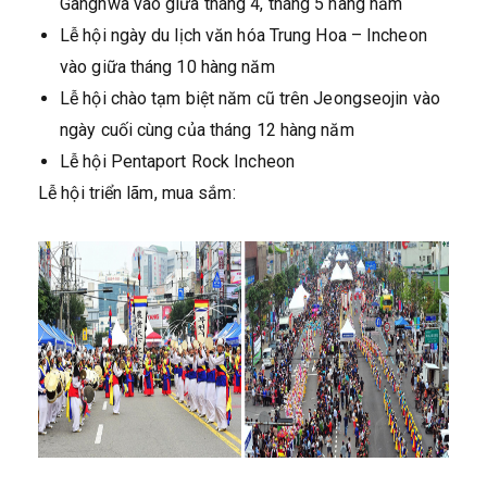
Ganghwa vào giữa tháng 4, tháng 5 hàng năm
Lễ hội ngày du lịch văn hóa Trung Hoa – Incheon
vào giữa tháng 10 hàng năm
Lễ hội chào tạm biệt năm cũ trên Jeongseojin vào
ngày cuối cùng của tháng 12 hàng năm
Lễ hội Pentaport Rock Incheon
Lễ hội triển lãm, mua sắm: