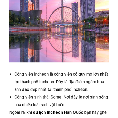
Công viên Incheon là công viên có quy mô lớn nhất
tại thành phố Incheon. Đây là địa điểm ngắm hoa
anh đào đẹp nhất tại thành phố Incheon.
Công viên sinh thái Sorae: Nơi đây là nơi sinh sống
của nhiều loài sinh vật biển.
Ngoài ra, khi
du lịch Incheon Hàn Quốc
bạn hãy ghé