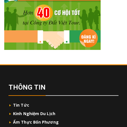
THÔNG TIN
Tin Tức
Kinh Nghiệm Du Lịch
Ẩm Thực Bốn Phương