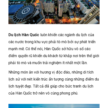
Du lịch Hàn Quốc
luôn khiến các ngành du lịch của
các nước trong khu vực phải tò mò bởi sự phát triển
mạnh mẽ. Có thể nói, Hàn Quốc sở hữu vô số các
điểm quyến rũ khiến du khách từ khắp nơi trên thế giới
phải tò mò và muốn trải nghiệm ít nhất một lần.
Những món ăn với hương vị độc đáo, những di tích
lịch sử với nét kiến trúc ấn tượng cùng những điểm du
lịch tuyệt đẹp. Tất cả đã giúp cho bức tranh du lịch
của Hàn Quốc trở nên vô cùng phong phú.