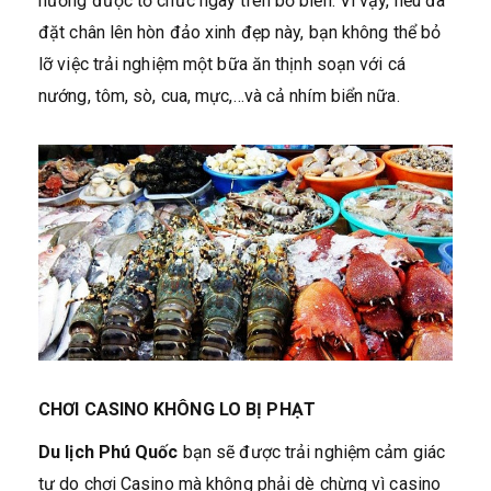
nướng được tổ chức ngay trên bờ biển. Vì vậy, nếu đã
đặt chân lên hòn đảo xinh đẹp này, bạn không thể bỏ
lỡ việc trải nghiệm một bữa ăn thịnh soạn với cá
nướng, tôm, sò, cua, mực,…và cả nhím biển nữa.
CHƠI CASINO KHÔNG LO BỊ PHẠT
Du lịch Phú Quốc
bạn sẽ được trải nghiệm cảm giác
tự do chơi Casino mà không phải dè chừng vì casino