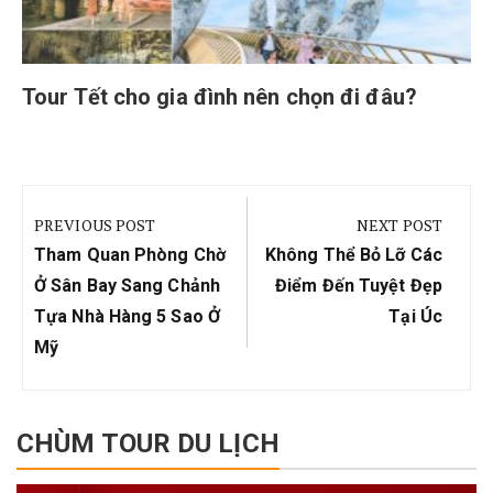
Tour Tết cho gia đình nên chọn đi đâu?
Điều
hướng
PREVIOUS POST
NEXT POST
bài
Previous
Next
Tham Quan Phòng Chờ
Không Thể Bỏ Lỡ Các
viết
Post:
Post:
Ở Sân Bay Sang Chảnh
Điểm Đến Tuyệt Đẹp
Tựa Nhà Hàng 5 Sao Ở
Tại Úc
Mỹ
CHÙM TOUR DU LỊCH