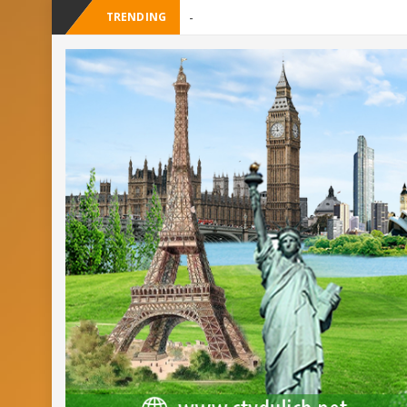
TRENDING
_
Cây Ráy khổ