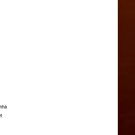
 nhà
ệt