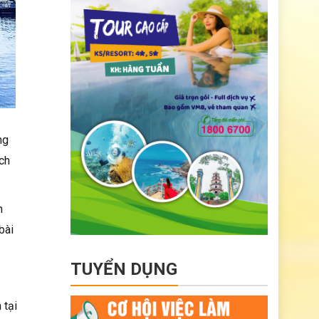
ng
ch
h
bài
TUYỂN DỤNG
 tại