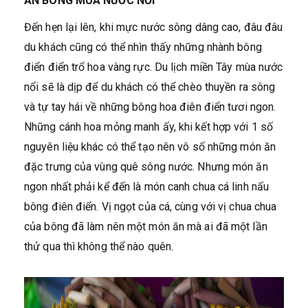
ĂN BÔNG MÙA NƯỚC NỔI
Đến hẹn lại lên, khi mực nước sông dâng cao, đâu đâu
du khách cũng có thể nhìn thấy những nhành bông
điển điển trổ hoa vàng rực. Du lịch miền Tây mùa nước
nổi sẽ là dịp để du khách có thể chèo thuyền ra sông
và tự tay hái về những bông hoa điên điển tươi ngon.
Những cánh hoa mỏng manh ấy, khi kết hợp với 1 số
nguyên liệu khác có thể tạo nên vô số những món ăn
đặc trưng của vùng quê sông nước. Nhưng món ăn
ngon nhất phải kể đến là món canh chua cá linh nấu
bông điên điển. Vị ngọt của cá, cùng với vị chua chua
của bông đã làm nên một món ăn mà ai đã một lần
thử qua thì không thể nào quên.