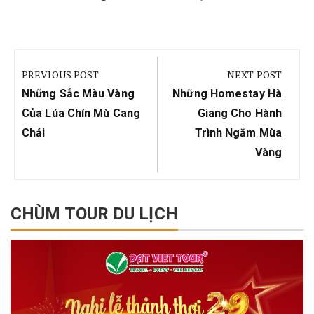
Điều
hướng
PREVIOUS POST
NEXT POST
bài
Previous
Next
Những Sắc Màu Vàng
Những Homestay Hà
viết
Post:
Post:
Của Lúa Chín Mù Cang
Giang Cho Hành
Chải
Trình Ngắm Mùa
Vàng
CHÙM TOUR DU LỊCH