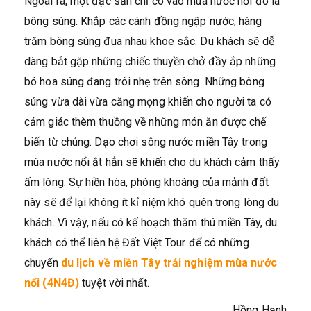
Ngoài ra, một đặc sản chỉ có vào mùa nước nổi đó là
bông súng. Khắp các cánh đồng ngập nước, hàng
trăm bông súng đua nhau khoe sắc. Du khách sẽ dễ
dàng bắt gặp những chiếc thuyền chở đầy ắp những
bó hoa súng đang trôi nhẹ trên sông. Những bông
súng vừa dài vừa căng mọng khiến cho người ta có
cảm giác thèm thuồng về những món ăn được chế
biến từ chúng. Dạo chơi sông nước miền Tây trong
mùa nước nổi ắt hẳn sẽ khiến cho du khách cảm thấy
ấm lòng. Sự hiền hòa, phóng khoáng của mảnh đất
này sẽ để lại không ít kỉ niệm khó quên trong lòng du
khách. Vì vậy, nếu có kế hoạch thăm thú miền Tây, du
khách có thể liên hệ Đất Việt Tour để có những
chuyến
du lịch về miền Tây trải nghiệm mùa nước
nổi (4N4Đ)
tuyệt vời nhất.
Hồng Hạnh