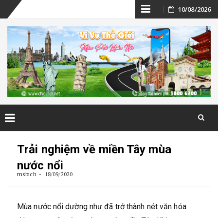
Skip
10/08/2026
to
content
Skip
to
Trải nghiệm về miền Tây mùa
content
nước nổi
msbich
18/09/2020
Mùa nước nổi dường như đã trở thành nét văn hóa