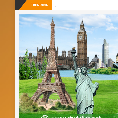
TRENDING
_
Cây Ráy khổng l