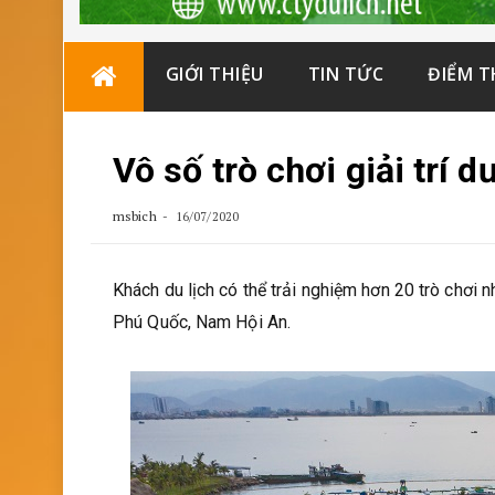
Skip
GIỚI THIỆU
TIN TỨC
ĐIỂM 
to
content
Vô số trò chơi giải trí 
msbich
16/07/2020
Khách du lịch có thể trải nghiệm hơn 20 trò chơi 
Phú Quốc, Nam Hội An.