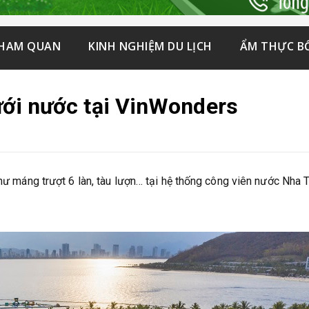
THAM QUAN
KINH NGHIỆM DU LỊCH
ẨM THỰC B
dưới nước tại VinWonders
như máng trượt 6 làn, tàu lượn… tại hệ thống công viên nước Nha T