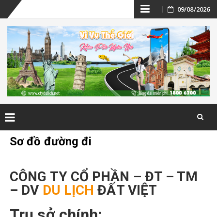
Skip
09/08/2026
to
content
Skip
Sơ đồ đường đi
to
content
CÔNG TY CỔ PHẦN – ĐT – TM
– DV
DU LỊCH
ĐẤT VIỆT
Trụ sở chính: