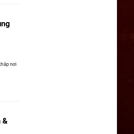
ung
khắp nơi
 &