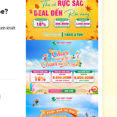
ỏe?
nh khiết.
i