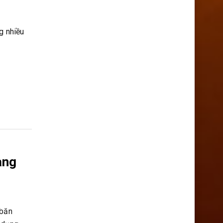
?
g nhiều
ạng
 băn