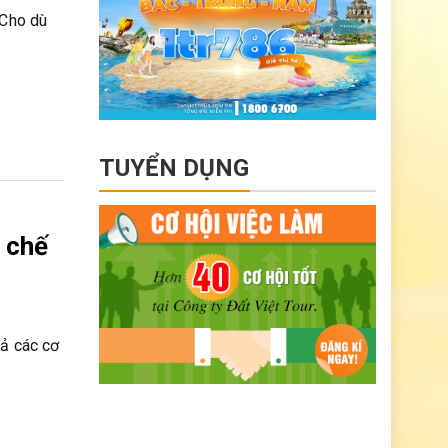
 Cho dù
TUYỂN DỤNG
 chế
cả các cơ