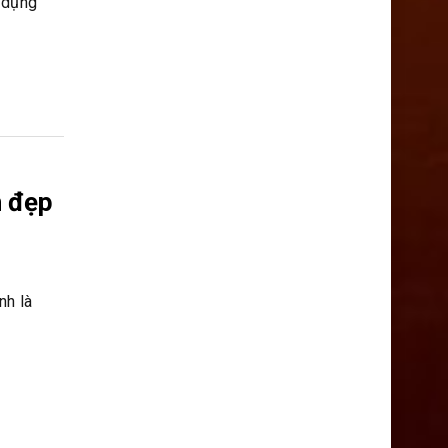
ử dụng
n đẹp
nh là