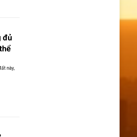
g đủ
thể
đất này,