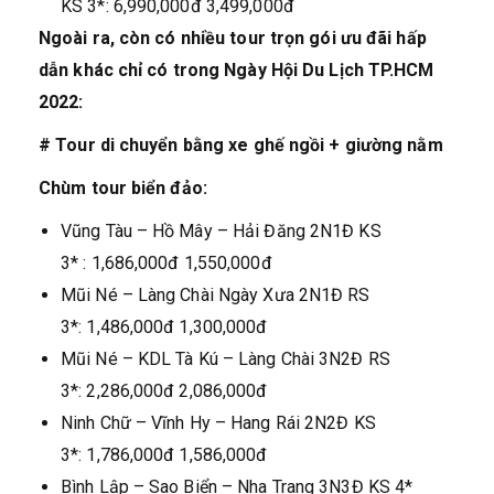
KS 3*: 6,990,000đ 3,499,000đ
Ngoài ra, còn có nhiều tour trọn gói ưu đãi hấp
dẫn khác chỉ có trong Ngày Hội Du Lịch TP.HCM
2022:
# Tour di chuyển bằng xe ghế ngồi + giường nằm
Chùm tour biển đảo:
Vũng Tàu – Hồ Mây – Hải Đăng 2N1Đ KS
3* : 1,686,000đ 1,550,000đ
Mũi Né – Làng Chài Ngày Xưa 2N1Đ RS
3*: 1,486,000đ 1,300,000đ
Mũi Né – KDL Tà Kú – Làng Chài 3N2Đ RS
3*: 2,286,000đ 2,086,000đ
Ninh Chữ – Vĩnh Hy – Hang Rái 2N2Đ KS
3*: 1,786,000đ 1,586,000đ
Bình Lập – Sao Biển – Nha Trang 3N3Đ KS 4*