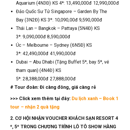
Aquarium (4N3Đ) KS 4*: 13,490,000đ 12,990,000đ
Đảo Quốc Sư Tử Singapore – Garden By The
Bay (3N2Đ) KS 3*: 10,090,00đ 9,590,000đ
Thái Lan – Bangkok – Pattaya (5N4Đ) KS
3*: 9,090,000đ 8,590,000đ
Úc – Melbourne – Sydney (6N5Đ) KS
3*: 42,490,000đ 41,990,000đ
Dubai – Abu Dhabi (Tặng Buffet 5*, bay 5*, vé
tham quan) (4N4Đ) KS
5*: 28,388,000đ 27,888,000đ
# Tour đoàn: Đi càng đông, giá càng rẻ
>>> Click xem thêm tại đây:
Du lịch xanh – Book 1
tour – nhận 2 quà tặng
2. CƠ HỘI NHẬN VOUCHER KHÁCH SẠN RESORT 4
*, 5* TRONG CHƯƠNG TRÌNH LÔ TÔ SHOW HÀNG