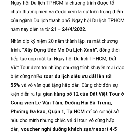
Ngày hội Du lịch TP.HCM là chương trình được tổ
chức thường niên và được xem là sự kiện trọng điểm
của ngành Du lịch thành phố. Ngày hội Du lịch TP.HCM
năm nay diễn ra từ
21 – 24/4/2022.
Nhân dịp kỷ niệm 20 năm thành lập, ra mắt chương
trình:
“Xây Dựng Ước Mơ Du Lịch Xanh”
, đồng thời
tiếp tục góp mặt tại Ngày hội Du lịch TP.HCM, Đất
Việt Tour đem tới những chương trình khuyến mại đặc
biệt cùng nhiều
tour du lịch siêu ưu đãi lên tới
55%
và vô vàn quà tặng hấp dẫn. Cùng chờ đón sự
kiện diễn ra tại
gian hàng số 12 của Đất Việt Tour ở
Công viên Lê Văn Tám, Đường Hai Bà Trưng,
Phường Đa kao, Quận 1, Tp.HCM
để có cơ hội sở
hữu cho mình những chiếc vé đi tour vô cùng hấp
dẫn,
voucher nghỉ dưỡng khách sạn/resort 4-5