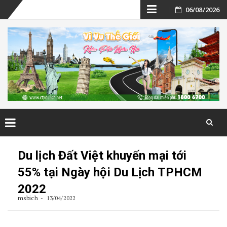
Skip
06/08/2026
to
content
Skip
to
Du lịch Đất Việt khuyến mại tới
content
55% tại Ngày hội Du Lịch TPHCM
2022
msbich
13/04/2022