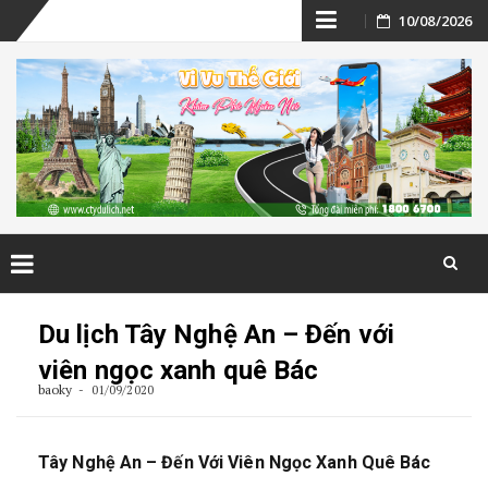
Skip
10/08/2026
to
content
Skip
to
Du lịch Tây Nghệ An – Đến với
content
viên ngọc xanh quê Bác
baoky
01/09/2020
Tây Nghệ An – Đến Với Viên Ngọc Xanh Quê Bác