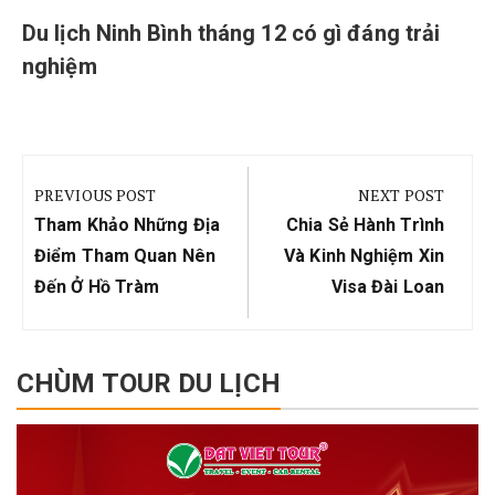
Du lịch Ninh Bình tháng 12 có gì đáng trải
nghiệm
Điều
hướng
PREVIOUS POST
NEXT POST
bài
Previous
Next
Tham Khảo Những Địa
Chia Sẻ Hành Trình
viết
Post:
Post:
Điểm Tham Quan Nên
Và Kinh Nghiệm Xin
Đến Ở Hồ Tràm
Visa Đài Loan
CHÙM TOUR DU LỊCH