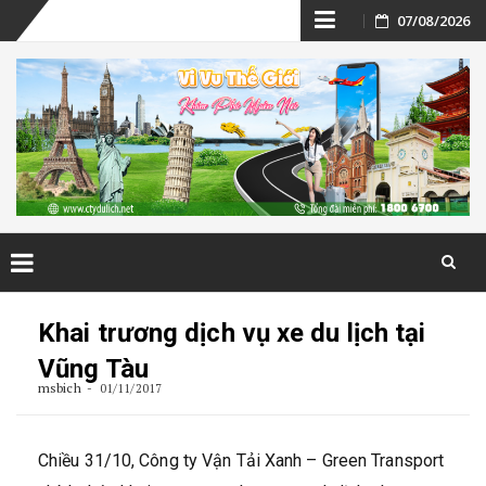
Skip
07/08/2026
to
content
Skip
to
Khai trương dịch vụ xe du lịch tại
content
Vũng Tàu
msbich
01/11/2017
Chiều 31/10, Công ty Vận Tải Xanh – Green Transport