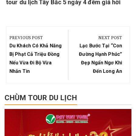
tour du lịch Tây Bắc 5 ngày 4 đêm giá hời
Điều
hướng
PREVIOUS POST
NEXT POST
bài
Previous
Next
Du Khách Có Khả Năng
Lạc Bước Tại “con
viết
Post:
Post:
Bị Phạt Cả Triệu Đồng
Đường Hạnh Phúc”
Nếu Vừa Đi Bộ Vừa
Đẹp Ngẩn Ngơ Khi
Nhắn Tin
Đến Long An
CHÙM TOUR DU LỊCH