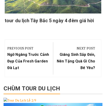
tour du lịch Tây Bắc 5 ngày 4 đêm giá hời
Điều
hướng
PREVIOUS POST
NEXT POST
bài
Previous
Next
Ngỡ Ngàng Trước Cảnh
Giáng Sinh Sắp Đến,
viết
Post:
Post:
Đẹp Của Fresh Garden
Nên Tặng Quà Gì Cho
Đà Lạt
Bé Yêu?
CHÙM TOUR DU LỊCH