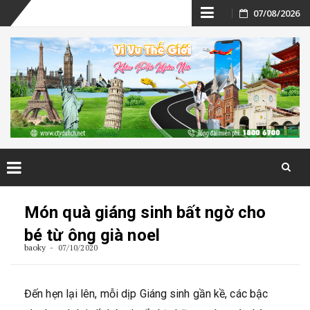
Skip
07/08/2026
to
content
Skip
to
Món quà giáng sinh bất ngờ cho
content
bé từ ông già noel
baoky
07/10/2020
Đến hẹn lại lên, mỗi dịp Giáng sinh gần kề, các bậc