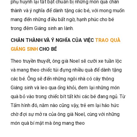
phụ huynh lại tất bật chuẩn bị những món quà chân
thành và ý nghĩa để dành tặng các bé, với mong muốn
mang đến những điều bất ngờ, hạnh phúc cho bé
trong đêm Giáng sinh an lành.
CHÂN THÀNH VÀ Ý NGHĨA
CỦA VIỆC
TRAO QUÀ
GIÁNG SINH
CHO BÉ
Theo truyền thuyết, ông già Noel sẽ cưỡi xe tuần lộc
và mang theo chiếc túi đựng nhiều quà để dành tặng
các bé. Ông sẽ đến những ngôi nhà có cây thông
Giáng sinh và leo qua ống khỏi, đem lại những món
quà bỏ vào trong chiếc bít tất khi các bé đang ngủ. Từ
Tấm hình đó, năm nào cũng vậy, trẻ em lại háo hức
chờ đợi sự mở ra của ông già Noel, cùng với những
món quà bí mật mà ông mang theo