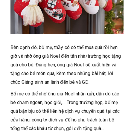
Bên cạnh đó, bố mẹ, thầy cô có thể mua quà rồi hẹn
giờ và nhờ ông già Noel đến tận nhà/trường học tặng
quà cho bé. Đúng hẹn, ông già Noel sẽ xuất hiện và
tặng cho bé món quà, kèm theo những bài hát, lời
chúc Giáng sinh an lành đến bé và GĐ.
Bố mẹ có thể nhờ ông già Noel nhắn gửi, dặn dò các
bé chăm ngoan, học giỏi,… Trong trường hợp, bố mẹ
quá bận bịu có thể liên hệ dịch vụ chuyển quà tại các
cửa hàng, công ty dịch vụ để họ phụ trách toàn bộ
tổng thể các khâu từ chọn, gói đến tặng quà…