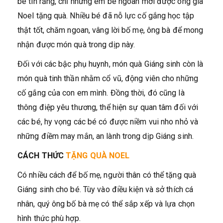
bé tin rằng, chỉ những em bé ngoan mới được ông già
Noel tặng quà. Nhiều bé đã nỗ lực cố gắng học tập
thật tốt, chăm ngoan, vâng lời bố mẹ, ông bà để mong
nhận được món quà trong dịp này.
Đối với các bậc phụ huynh, món quà Giáng sinh còn là
món quà tinh thần nhằm cổ vũ, động viên cho những
cố gắng của con em mình. Đồng thời, đó cũng là
thông điệp yêu thương, thể hiện sự quan tâm đối với
các bé, hy vọng các bé có được niềm vui nho nhỏ và
những điềm may mắn, an lành trong dịp Giáng sinh.
CÁCH THỨC
TẶNG QUÀ NOEL
Có nhiều cách để bố mẹ, người thân có thể tặng quà
Giáng sinh cho bé. Tùy vào điều kiện và sở thích cá
nhân, quý ông bố bà mẹ có thể sắp xếp và lựa chọn
hình thức phù hợp.