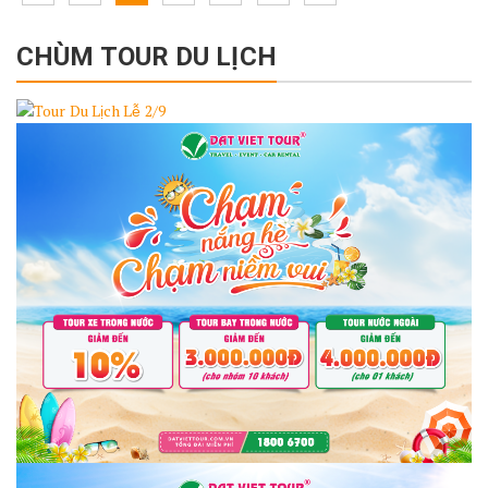
pagination
page
page
CHÙM TOUR DU LỊCH