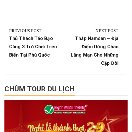
Điều
hướng
PREVIOUS POST
NEXT POST
bài
Previous
Next
Thử Thách Táo Bạo
Tháp Namsan – Địa
viết
Post:
Post:
Cùng 3 Trò Chơi Trên
Điểm Dừng Chân
Biển Tại Phú Quốc
Lãng Mạn Cho Những
Cặp Đôi
CHÙM TOUR DU LỊCH