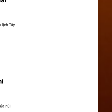
ải
 lịch Tây
hi
ủa núi