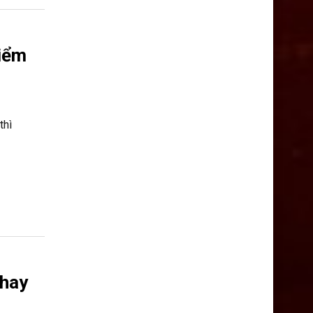
điểm
thì
 hay