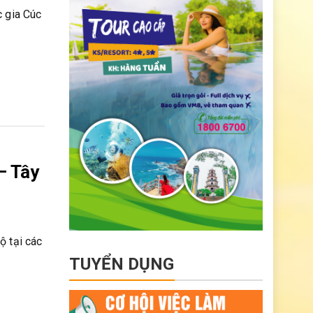
c gia Cúc
– Tây
ộ tại các
TUYỂN DỤNG