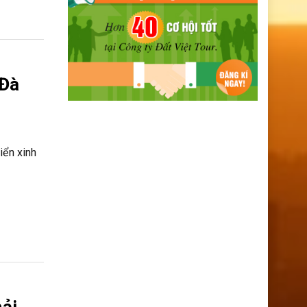
 Đà
iển xinh