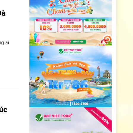
Đà
ng ai
Cúc