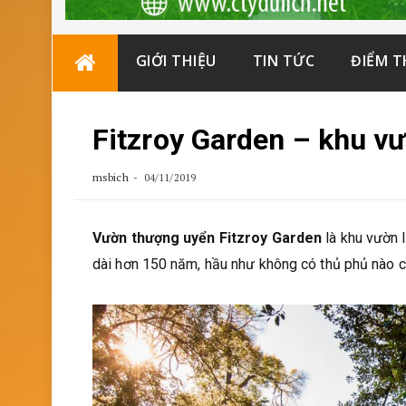
Skip
GIỚI THIỆU
TIN TỨC
ĐIỂM 
to
content
Fitzroy Garden – khu v
msbich
04/11/2019
Vườn thượng uyển Fitzroy Garden
là khu vườn 
dài hơn 150 năm, hầu như không có thủ phủ nào c